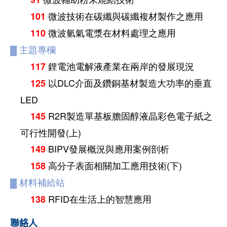
微波技術在碳纖與碳纖複材製作之應用
101
微波氫氣電漿在材料處理之應用
110
▓
主題專欄
鋰電池電解液產業在兩岸的發展現況
117
以DLC介面及鑽銅基材製造大功率的垂直
125
LED
R2R製造單基板膽固醇液晶彩色電子紙之
145
可行性開發(上)
BIPV發展概況與應用案例剖析
149
高分子表面相關加工應用技術(下)
158
▓
材料補給站
RFID在生活上的智慧應用
138
聯絡人