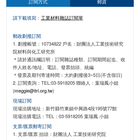
訂閱方式
郵資
請下載填寫：
工業材料雜誌訂閱單
郵政劃撥訂閱
1. 劃撥帳號：10734822 戶名：財團法人工業技術研究
院材料與化工研究所
＊請於通訊欄註明：訂閱雜誌種類、訂閱期間起迄、收
件人姓名/地址、電話、發票抬頭、統編
＊發票及期刊寄達時間：大約劃撥後3~5日(不含假日)
2. 訂閱查詢：TEL:03-5918205 聯絡人：葉瑞鳳小姐
(
meggie@itri.org.tw
)
現場訂閱
現場洽購地址：新竹縣竹東鎮中興路4段195號77館
現場洽購電話：TEL：03-5918205 葉瑞鳳 小姐
支票/匯票郵寄訂閱
1. 支票/匯票 抬頭：財團法人 工業技術研究院