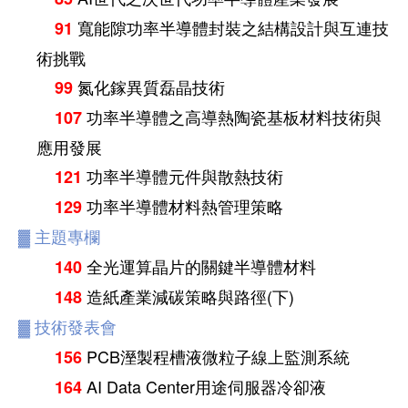
寬能隙功率半導體封裝之結構設計與互連技
91
術挑戰
氮化鎵異質磊晶技術
99
功率半導體之高導熱陶瓷基板材料技術與
107
應用發展
功率半導體元件與散熱技術
121
功率半導體材料熱管理策略
129
▓
主題專欄
全光運算晶片的關鍵半導體材料
140
造紙產業減碳策略與路徑(下)
148
▓
技術發表會
PCB溼製程槽液微粒子線上監測系統
156
AI Data Center用途伺服器冷卻液
164