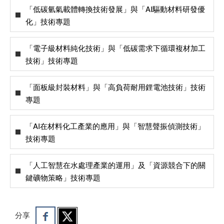
「低碳氫氣載體轉換技術發展」與「AI驅動材料研發優
化」技術專題
「電子級材料純化技術」與「低碳需求下循環複材加工
技術」技術專題
「面板級封裝材料」與「高負荷耐用鋰電池技術」技術
專題
「AI在材料化工產業的應用」與「智慧聲振偵測技術」
技術專題
「人工智慧在水處理產業的運用」及「資源競合下的關
鍵礦物策略」技術專題
分享