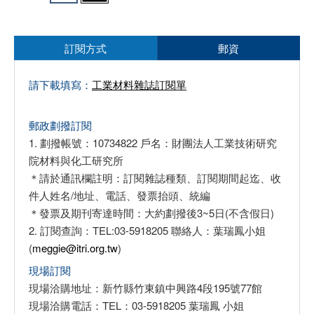
訂閱方式
郵資
請下載填寫：
工業材料雜誌訂閱單
郵政劃撥訂閱
1. 劃撥帳號：10734822 戶名：財團法人工業技術研究
院材料與化工研究所
＊請於通訊欄註明：訂閱雜誌種類、訂閱期間起迄、收
件人姓名/地址、電話、發票抬頭、統編
＊發票及期刊寄達時間：大約劃撥後3~5日(不含假日)
2. 訂閱查詢：TEL:03-5918205 聯絡人：葉瑞鳳小姐
(
meggie@itri.org.tw
)
現場訂閱
現場洽購地址：新竹縣竹東鎮中興路4段195號77館
現場洽購電話：TEL：03-5918205 葉瑞鳳 小姐