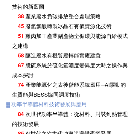
技術的新藍圖
產業廢水負碳排放整合處理策略
38
廢氫氟酸轉製冰晶石有價資源化技術
45
雞肉加工產業副產物全循環與能源自給模式
51
之建構
釀造廢水有機質廢轉能實廠建置
58
脫硫系統於硫化氫濃度變異度大時之操作與
67
成本探討
產業能源化之表後儲能系統應用─AI驅動的
74
生質能與BESS協同調度技術
▓
功率半導體材料技術發展與應用
次世代功率半導體：從材料、封裝到熱管理
84
的技術發展
AI世代之次世代功率半導體產業發展
85