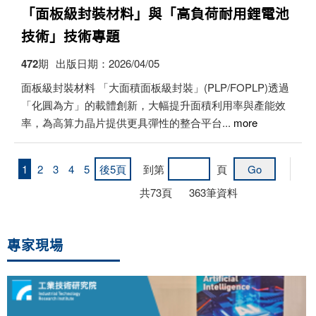
「面板級封裝材料」與「高負荷耐用鋰電池
技術」技術專題
472期
出版日期：2026/04/05
面板級封裝材料 「大面積面板級封裝」(PLP/FOPLP)透過
「化圓為方」的載體創新，大幅提升面積利用率與產能效
率，為高算力晶片提供更具彈性的整合平台...
more
1
2
3
4
5
後5頁
到第
頁
共
73
頁
363
筆資料
專家現場