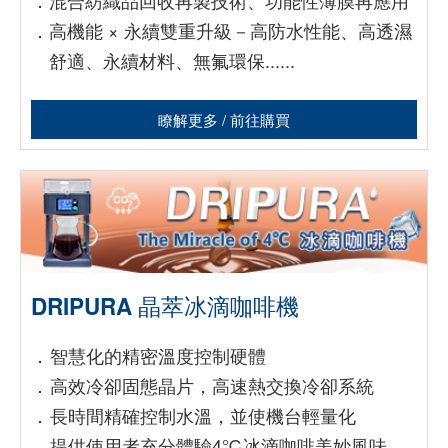
．
混合紡織品回收再製技術、功能性薄膜再應用
．
高機能 × 永續雙重升級－高防水性能、高透濕
舒適、永續材料、無氟環保
......
瞭解更多 / 前往購買
DRIPURA 晶萃冰滴咖啡機
．
智慧化的精密溫度控制硬體
．
高效冷卻固態晶片，高速熱交換冷卻系統
．
長時間精確控制水溫，並使機台輕量化
．
提供使用者充分體驗4℃冰滴咖啡美妙風味