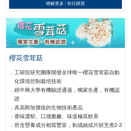
瞭解更多 / 前往購買
櫻花雪茸菇
．
工研院研究團隊開發全球唯一櫻花雪茸菇自動
化環境控制栽培技術
．
經中興大學有機驗證通過，獨家生產，有機認
證
．
具高附加價值的生物技術產品
．
香味濃郁、口感脆嫩、味道極其鮮美
．
所含營養成分相當豐富，剝成絲或片狀烹煮2-3