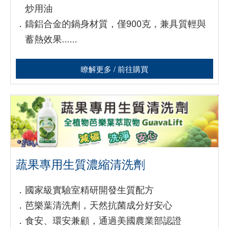
炒用油
．
鑄鋁合金的鍋身材質，僅900克，兼具質輕與
蓄熱效果......
瞭解更多 / 前往購買
蔬果專用生質濃縮清洗劑
．
國家級實驗室精研開發生質配方
．
芭樂葉清洗劑，天然抗菌成分好安心
．
食安、環安兼顧，通過美國農業部認證