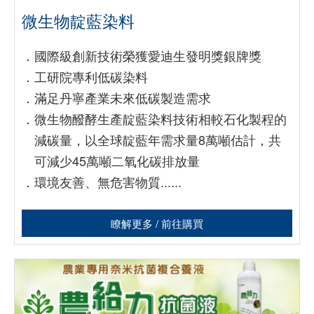
微生物靛藍染料
．
國際級創新技術榮獲愛迪生發明獎銀牌獎
．
工研院專利低碳染料
．
滿足丹寧產業未來低碳製造需求
．
微生物醱酵生產靛藍染料技術相較石化製程的
減碳量，以全球靛藍年需求量8萬噸估計，共
可減少45萬噸二氧化碳排放量
．
環境友善、無危害物質......
瞭解更多 / 前往購買