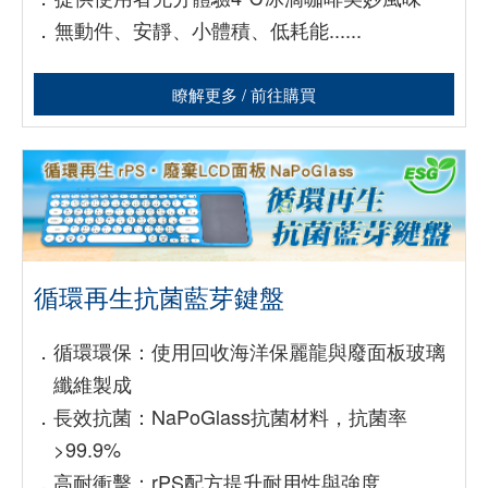
．
無動件、安靜、小體積、低耗能......
瞭解更多 / 前往購買
循環再生抗菌藍芽鍵盤
．
循環環保：使用回收海洋保麗龍與廢面板玻璃
纖維製成
．
長效抗菌：NaPoGlass抗菌材料，抗菌率
>99.9%
．
高耐衝擊：rPS配方提升耐用性與強度