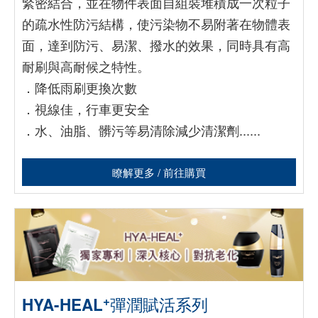
緊密結合，並在物件表面自組裝堆積成一次粒子
的疏水性防污結構，使污染物不易附著在物體表
面，達到防污、易潔、撥水的效果，同時具有高
耐刷與高耐候之特性。
．降低雨刷更換次數
．視線佳，行車更安全
．水、油脂、髒污等易清除減少清潔劑......
瞭解更多 / 前往購買
+
HYA-HEAL
彈潤賦活系列