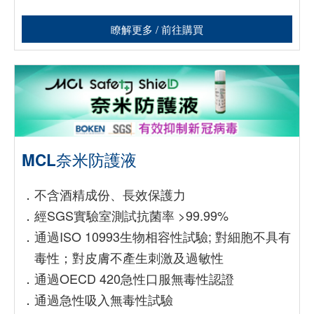
瞭解更多 / 前往購買
MCL奈米防護液
．
不含酒精成份、長效保護力
．
經SGS實驗室測試抗菌率 >99.99%
．
通過ISO 10993生物相容性試驗; 對細胞不具有
毒性；對皮膚不產生刺激及過敏性
．
通過OECD 420急性口服無毒性認證
．
通過急性吸入無毒性試驗