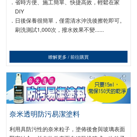
．
省時方便、施工簡單、快捷高效，輕鬆在家
DIY
．
日後保養很簡單，僅需清水沖洗後擦乾即可。
刷洗測試1,000次，撥水效果不變......
瞭解更多 / 前往購買
奈米透明防污易潔塗料
利用具防污性的奈米粒子，塗佈後會與玻璃表面