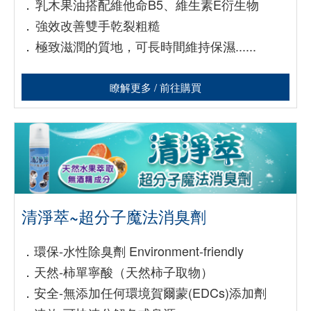
．
乳木果油搭配維他命B5、維生素E衍生物
．
強效改善雙手乾裂粗糙
．
極致滋潤的質地，可長時間維持保濕......
瞭解更多 / 前往購買
清淨萃~超分子魔法消臭劑
．
環保-水性除臭劑 Environment-friendly
．
天然-柿單寧酸（天然柿子取物）
．
安全-無添加任何環境賀爾蒙(EDCs)添加劑