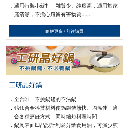
．
選用特製小蘇打，雜質少、純度高，適用於家
庭清潔，不擔心殘留有害物質......
瞭解更多 / 前往購買
工研晶好鍋
．
全台唯一不挑鍋鏟的不沾鍋
．
鋯鈦合金科技材料使鍋體傳熱快、均溫佳，適
合各種烹飪方式，同時縮短料理時間
．
鍋具表面凹凸設計利於分散食用油，可減少煎