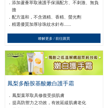
．
添加蘆薈萃取液護手保濕配方、不刺激、無負
擔
．
配方溫和，不含酒精、香精、螢光劑
．
精選優質加厚珍珠紋水針布......
瞭解更多 / 前往購買
鳳梨多酚胺基酸嫩白護手霜
．
鳳梨葉萃取具修復受損肌膚
．
提高防禦力之功效，有效延緩肌膚老化