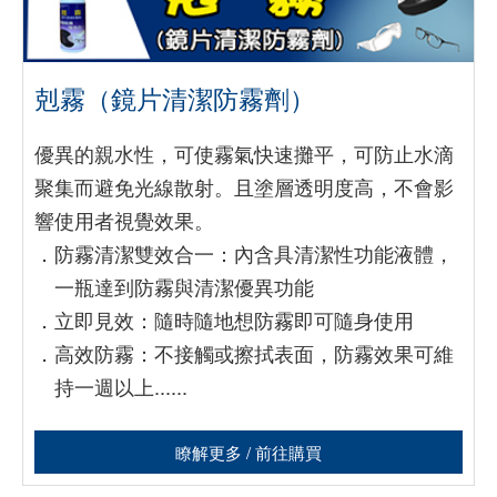
剋霧（鏡片清潔防霧劑）
優異的親水性，可使霧氣快速攤平，可防止水滴
聚集而避免光線散射。且塗層透明度高，不會影
響使用者視覺效果。
．
防霧清潔雙效合一：內含具清潔性功能液體，
一瓶達到防霧與清潔優異功能
．
立即見效：隨時隨地想防霧即可隨身使用
．
高效防霧：不接觸或擦拭表面，防霧效果可維
持一週以上......
瞭解更多 / 前往購買