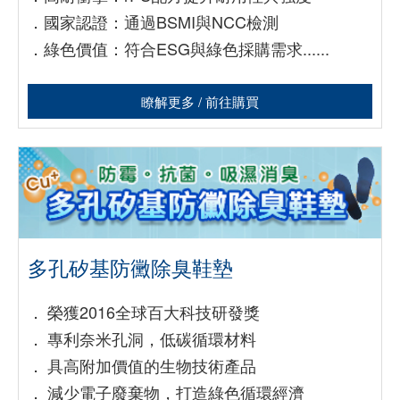
．
國家認證：通過BSMI與NCC檢測
．
綠色價值：符合ESG與綠色採購需求......
瞭解更多 / 前往購買
多孔矽基防黴除臭鞋墊
．
榮獲2016全球百大科技研發獎
．
專利奈米孔洞，低碳循環材料
．
具高附加價值的生物技術產品
．
減少電子廢棄物，打造綠色循環經濟