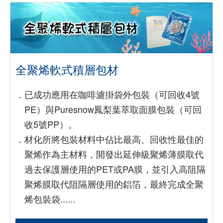
全聚烯軟式積層包材
．
已成功應用在咖啡濾掛袋外包裝（可回收4號
PE）與Puresnow鳳梨葉萃取面膜包裝（可回
收5號PP）。
．
材化所將包裝材料中佔比最高、回收性最佳的
聚烯作為主材料，開發出延伸級聚烯薄膜取代
過去保護層使用的PET或PA膜，並引入高阻隔
聚烯膜取代阻隔層使用的鋁箔，最終完成全聚
烯包裝袋......