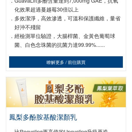
．
GuavaLift多酚含量達到7,000mg GAE，抗氧
化效果超過蔓越莓30倍以上
．
多效潔淨，高效滲透，可溫和保護纖維，量省
好沖不殘留
．
經檢測單位驗證，大腸桿菌、金黃色葡萄球
菌、白色念珠菌的抗菌力達99.99%......
瞭解更多 / 前往購買
鳳梨多酚胺基酸潔顏乳
．
比Recycling更高值的Upcycling升級再造