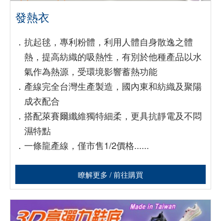
發熱衣
．
抗起毬，專利粉體，利用人體自身散逸之體
熱，提高紡織的吸熱性，有別於他種產品以水
氣作為熱源，受環境影響蓄熱功能
．
產線完全台灣生產製造，國內東和紡織及聚陽
成衣配合
．
搭配萊賽爾纖維獨特細柔，更具抗靜電及不悶
濕特點
．
一條龍產線，僅市售1/2價格......
瞭解更多 / 前往購買