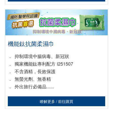
機能鈦抗菌柔濕巾
．
抑制環境中腸病毒、新冠狀
．
獨家機能鈦專利配方 I251507
．
不含酒精，長效保護
．
無螢光劑、無香精
．
外出旅行必備品......
瞭解更多 / 前往購買