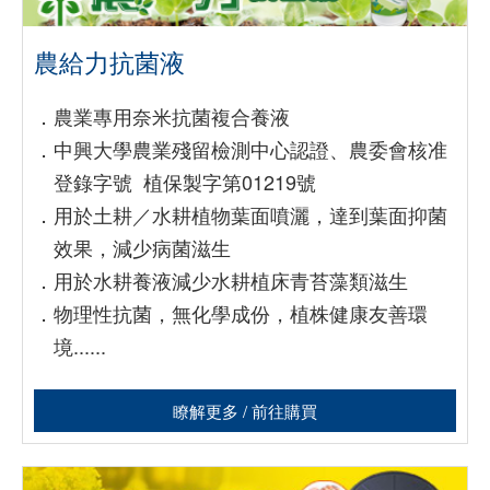
農給力抗菌液
．
農業專用奈米抗菌複合養液
．
中興大學農業殘留檢測中心認證、農委會核准
登錄字號 植保製字第01219號
．
用於土耕／水耕植物葉面噴灑，達到葉面抑菌
效果，減少病菌滋生
．
用於水耕養液減少水耕植床青苔藻類滋生
．
物理性抗菌，無化學成份，植株健康友善環
境......
瞭解更多 / 前往購買