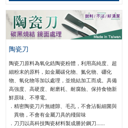
陶瓷刀
陶瓷刀原料為氧化鋯陶瓷粉體，利用高純度、超
細粉末的原料，如金屬碳化物、氮化物、硼化
物、氧化物等加以處理，並燒結加工而成。具備
高強度、高硬度、耐磨耗、耐腐蝕、保持食物新
鮮原味、不導電。
．
精密陶瓷刀片無縫隙、毛孔，不會沾黏細菌與
異物，不會有金屬刀具的殘留味
．
刀刃以高科技陶瓷材料製成勝於鋼刀......