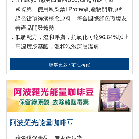
．
國際第一使用鳳梨葉I Proteo副產物開發原料
．
綠色循環經濟概念原料，符合國際綠色環境友
善產品開發趨勢
．
低敏配方，溫和淨膚，抗氧化可達96.64%以上
．
高濃度胺基酸，溫和泡泡深層潔膚......
瞭解更多 / 前往購買
阿波羅光能量咖啡豆
．
綠色環保產品、無汞低污染