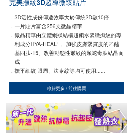
完美撫紋3D超導微臻貼片
．
3D活性成份傳遞效率大於傳統2D數10倍
．
一片貼片富含256支微晶精華
．
微晶精華由立體網狀結構超鎖水緊緻撫紋的專
+
利成分HYA-HEAL
、加強皮膚緊實度的乙醯
基四肽-15、改善動態性皺紋的類蛇毒肽結晶而
成
．
撫平細紋 眼周、法令紋等均可使用......
瞭解更多 / 前往購買