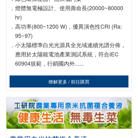
．
燈體無電極設計、使用壽命長(20000~80000
hr)
．
高功率(800~1200 W)，優異演色性CRI (Ra:
95~97)
．
小太陽標準白光光源具全光域連續光譜分佈，
應用於太陽能電池產業測試系統，符合IEC
60904規範，行銷國內外......
瞭解更多 / 前往購買