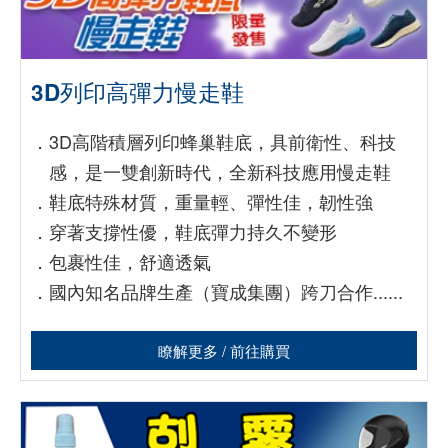
3D列印高彈力慢走鞋
．
3D高階積層列印蜂巢鞋底，具前衛性、科技
感，是一雙創新時代，全新科技應用慢走鞋
．
鞋底特殊材質，重量輕、彈性佳，韌性強
．
穿著支撐性優，鞋底彈力持久不變形
．
包裹性佳，舒適透氣
．
國內知名品牌生產（寶成集團）跨刀
合作......
瞭解更多 / 前往購買