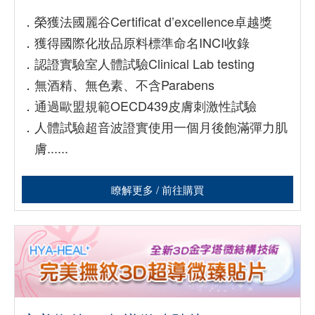
．
榮獲法國麗谷Certificat d’excellence卓越獎
．
獲得國際化妝品原料標準命名INCI收錄
．
認證實驗室人體試驗Clinical Lab testing
．
無酒精、無色素、不含Parabens
．
通過歐盟規範OECD439皮膚刺激性試驗
．
人體試驗超音波證實使用一個月後飽滿彈力肌
膚......
瞭解更多 / 前往購買