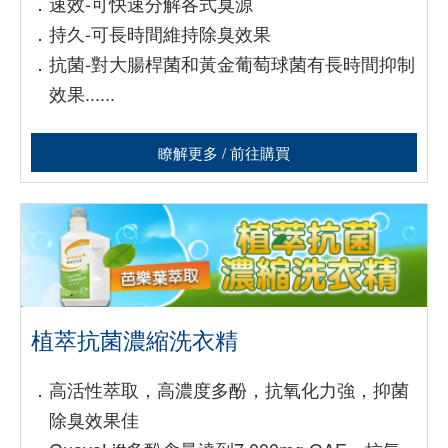
．
速效-可快速分解各式臭源
．
持久-可長時間維持除臭效果
．
抗菌-對大腸桿菌和黃金葡萄球菌有長時間抑制
效果......
瞭解更多 / 前往購買
植萃抗菌濃縮洗衣精
．
高活性萃取，高濃度多酚，抗氧化力強，抑菌
除臭效果佳