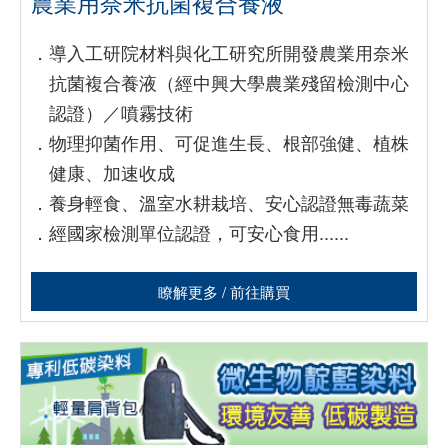
農業用奈米抗菌複合養液
．
導入工研院材料與化工研究所開發農業用奈米
抗菌複合養液（經中興大學農業殘留檢測中心
認證）／噴霧技術
．
物理抑菌作用、可促進生長、根部強健、植株
健康、加速收成
．
養身輕食、溫室水耕栽培、安心認證無毒蔬菜
．
經國家檢測單位認證，可安心食用......
瞭解更多 / 前往購買