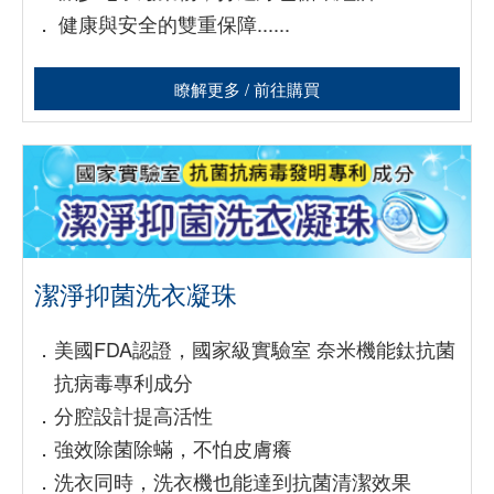
．
健康與安全的雙重保障......
瞭解更多 / 前往購買
潔淨抑菌洗衣凝珠
．
美國FDA認證，
國家級實驗室 奈米機能鈦抗菌
抗病毒專利成分
．
分腔設計提高活性
．
強效除菌除蟎，不怕皮膚癢
．
洗衣同時，洗衣機也能達到抗菌清潔效果