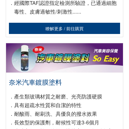
．
經國際TAF認證指定檢測所驗證，已通過細胞
毒性、皮膚過敏性/刺激性......
瞭解更多 / 前往購買
奈米汽車鍍膜塗料
．
產生類玻璃材質之耐磨、光亮防護硬膜
．
具有超疏水性質和自潔的特性
．
耐酸雨、耐刷洗、具優良的撥水效果
．
長效型的保護劑，耐候性可達3-6個月