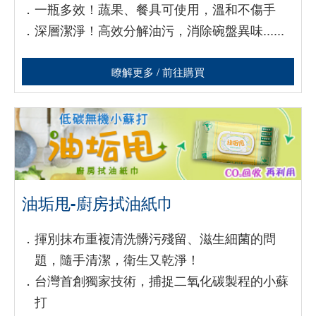
．
一瓶多效！蔬果、餐具可使用，溫和不傷手
．
深層潔淨！高效分解油污，消除碗盤異味......
瞭解更多 / 前往購買
油垢甩-廚房拭油紙巾
．
揮別抹布重複清洗髒污殘留、滋生細菌的問
題，隨手清潔，衛生又乾淨！
．
台灣首創獨家技術，捕捉二氧化碳製程的小蘇
打