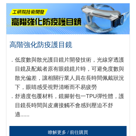
高階強化防疫護目鏡
．
低度數與散光護目鏡片開發技術，光線穿透護
目鏡及配戴者原有眼鏡鏡片時，可避免度數與
散光偏差，讓相關行業人員在長時間佩戴狀況
下，眼睛感受視野清晰而不易疲勞
．
舒適度包覆材料，鏡腳射包一TPU彈性體，護
目鏡長時間與皮膚接觸不會感到壓迫不舒
適......
瞭解更多 / 前往購買