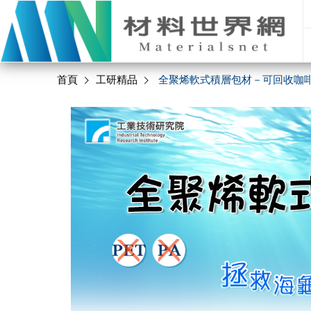
首頁
工研精品
全聚烯軟式積層包材－可回收咖