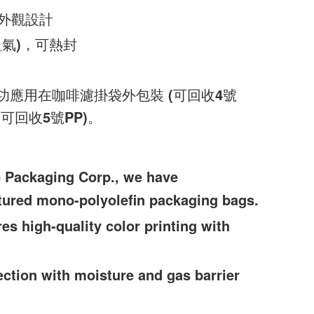
外觀設計
氣)，可熱封
應用在咖啡濾掛袋外包裝 (可回收4號
(可回收5號PP)。
e Packaging Corp., we have
tured mono-polyolefin packaging bags.
s high-quality color printing with
ection with moisture and gas barrier