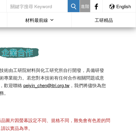
進階
English
材料最前線
工研精品
技術由工研院材料與化工研究所自行開發，具備研發
術專業能力。若您對本技術有任何合作相關問題或意
，歡迎聯絡
peiyin_chen@itri.org.tw
，我們將儘快為您
務。
商品圖片因螢幕設定不同、規格不同，難免會有色差的問
，請以實品為準。