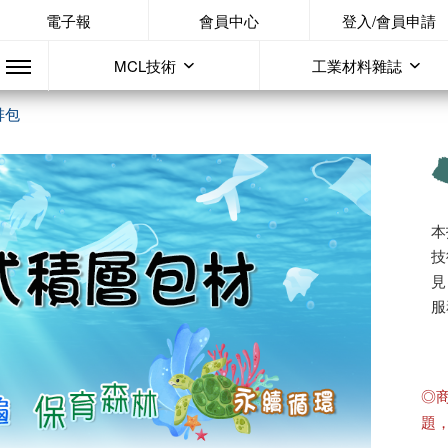
電子報
會員中心
登入/會員申請
MCL技術
工業材料雜誌
啡包
本
技
見
服
◎
題