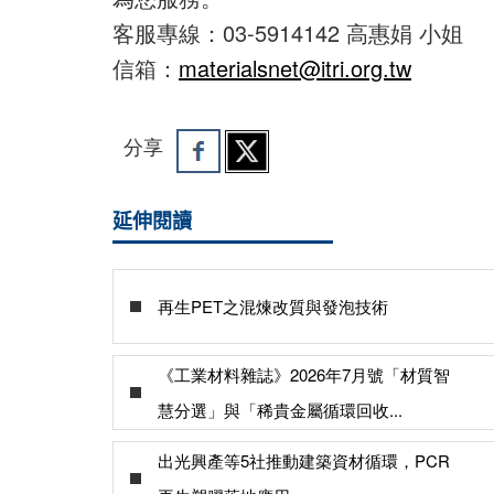
客服專線：03-5914142 高惠娟 小姐
信箱：
materialsnet@itri.org.tw
分享
延伸閱讀
再生PET之混煉改質與發泡技術
《工業材料雜誌》2026年7月號「材質智
慧分選」與「稀貴金屬循環回收...
出光興產等5社推動建築資材循環，PCR