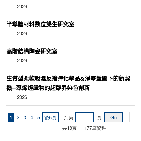
2026
半導體材料數位雙生研究室
2026
高階結構陶瓷研究室
2026
生質型柔軟吸濕反撥彈化學品&淨零藍圖下的新契
機─聚烯烴織物的超臨界染色創新
2026
1
2
3
4
5
後5頁
到第
頁
共
18
頁
177
筆資料