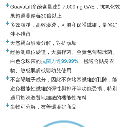
GuavaLift多酚含量達到7,000mg GAE，抗氧化效
果超過蔓越莓30倍以上
多效潔淨，高效滲透，可溫和保護纖維，量省好
沖不殘留
天然蛋白酵素分解，對抗頑垢
經檢測單位驗證，大腸桿菌、金黃色葡萄球菌、
白色念珠菌的
，極適合貼身衣
抗菌力達99.99%
物、敏感肌膚或嬰幼兒使用
不含陽離子成分，因此不會堵塞纖維的孔隙，能
避免機能性纖維的彈性與排汗等功能受損，特別
適用於洗滌質地細緻的機能性布料
生物可分解，友善環境好商品