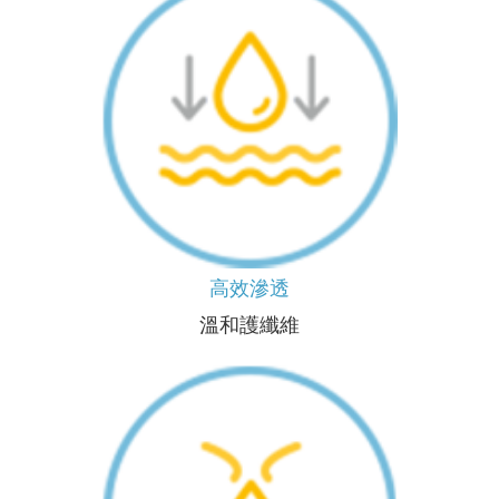
高效滲透
溫和護纖維