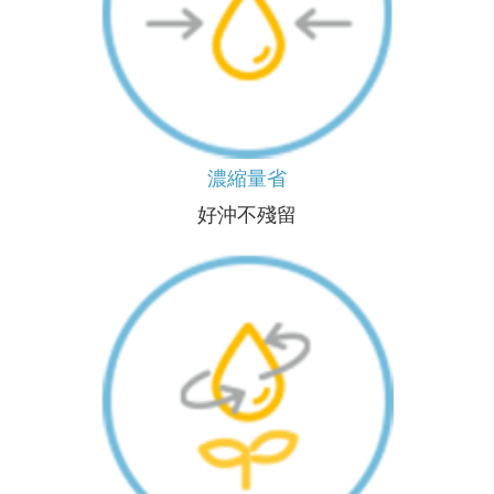
濃縮量省
好沖不殘留