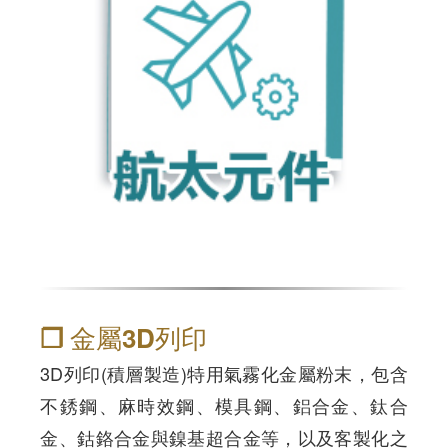
❐ 金屬3D列印
3D列印(積層製造)特用氣霧化金屬粉末，包含
不銹鋼、麻時效鋼、模具鋼、鋁合金、鈦合
金、鈷鉻合金與鎳基超合金等，以及客製化之