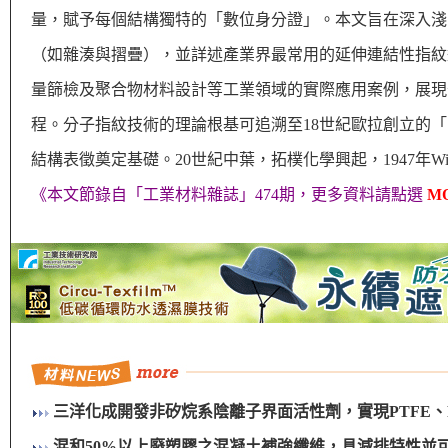
量，賦予每個結構獨特的「數位身分證」。本文旨在深入淺
（如雜湊與摺疊），並詳述產業界最常用的延伸連結性指紋
量篩檢及聚合物材料設計等工業領域的實際應用案例，展現
程。分子指紋技術的理論根基可追溯至18世紀歐拉創立的
結構表徵奠定基礎。20世紀中葉，拓樸化學興起，1947年W
《本文節錄自「工業材料雜誌」474期，更多資料請點選
M
三洋化成開發非矽烷系陰離子界面活性劑，實現PTFE、
混和50%以上廢塑膠之混凝土補強纖維，具減排特性並