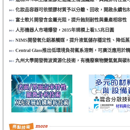
化妝品容器可依塑膠材質予以分離、回收，開啟永續包
富士軟片開發含金屬光阻，提升蝕刻耐性與量產相容性
人形機器人市場爆發，2035年規模上看3.5兆日圓
NIMS開發氧化鋁基觸媒，提升液氫儲存穩定性、降低
Central Glass推出低環境負荷氟系溶劑，可廣泛應
九州大學開發微波資源化技術，有機廢棄物變氫氣與碳