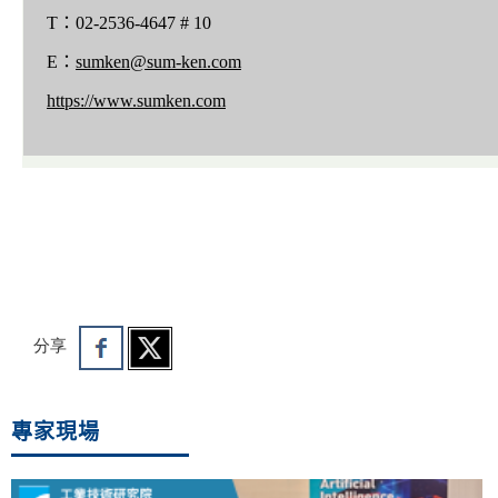
T：02-2536-4647 # 10
E：
sumken@sum-ken.com
https://www.sumken.com
分享
專家現場