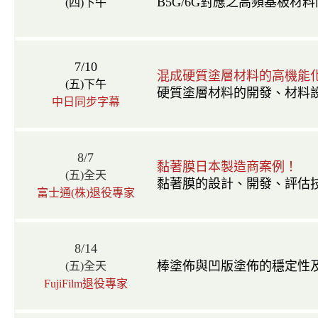
B5G/6G對應之高頻基板材
(四)下午
7/10
混成硬質塗層材料的高機能
(五)下午
硬質塗層材料的開發、材料
中日同步字幕
8/7
黏著膜日本製造商案例！
(五)全天
黏著膜的設計、開發、評估
富士通(株)退役專家
8/14
棒塗佈與凹版塗佈的穩定性
(五)全天
FujiFilm退役專家