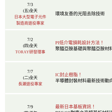
7/3
(五)全天
環境友善的光阻去除技術
日本大型電子元件
製造商退役專家
7/2
PI低介電損耗設計方法！
(四)全天
聚醯亞胺基礎與聚醯亞胺材
TORAY研發理事
7/7
IC封止樹脂！
(二)全天
半導體封裝材料最新技術動
長瀨退役專家
7/9
最新日本基板資訊！