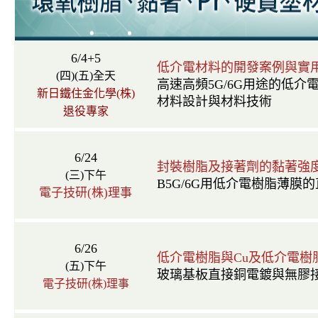
6/4+5
低介電材料的開發案例與實
(四)(五)全天
高速高頻5G/6G用途的低
新日鐵住金化學(株)
材料設計與材料技術
退役專家
6/24
封裝樹脂及接著劑的黏著強
(三)下午
B5G/6G用低介電樹脂薄
電子技研(株)理事
6/26
低介電樹脂與Cu及低介電樹
(五)下午
玻璃基板直接銅電鍍與無膠
電子技研(株)理事