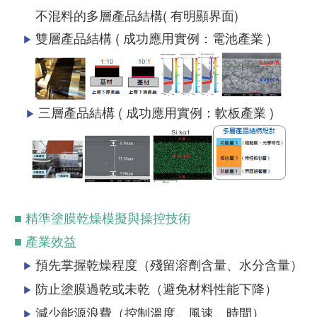
不混料的多層產品結構( 有明顯界面)
雙層產品結構 ( 成功應用實例：電池產業 )
▶
三層產品結構 ( 成功應用實例：軟板產業 )
▶
■ 精準塗膜乾燥模擬與操控技術
■ 產業效益
預先掌握乾燥程度（殘留溶劑含量、水分含量）
▶
防止塗膜過乾或未乾（避免材料性能下降）
▶
減少能源浪費（控制溫度、風速、時間）
▶