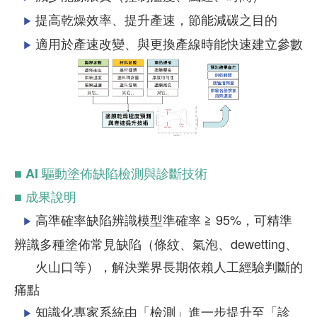
提高乾燥效率、提升產速，節能減碳之目的
▶
適用於產速改變、與更換產線時能快速建立參數
▶
■ AI 驅動塗佈缺陷檢測與診斷技術
■ 成果說明
高準確率缺陷辨識模型準確率 ≧ 95%，可精準
▶
辨識多種塗佈常見缺陷（條紋、氣泡、dewetting、
火山口等），解決業界長期依賴人工經驗判斷的
痛點
知識化專家系統由「檢測」進一步提升至「診
▶