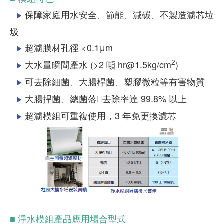
保障家庭用水安全、節能、減碳、不製造濾芯垃
▶
圾
超濾膜材孔徑 <0.1μm
▶
2
大水量瞬間產水 (>2 噸 hr@1.5kg/cm
)
▶
可去除細菌、大腸桿菌、塑膠微粒等有害物質
▶
大腸捍菌、總菌落􀀂去除率達 99.8% 以上
▶
超濾模組可重複使用，3 年免更換濾芯
▶
■ 淨水模組產品應用場合型式