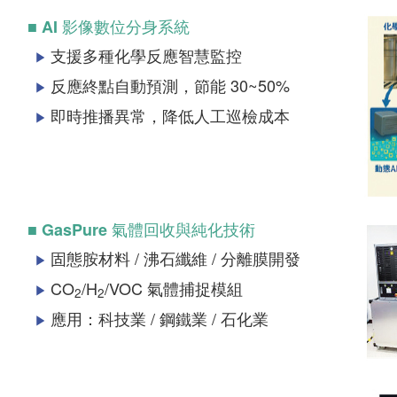
■ AI 影像數位分身系統
支援多種化學反應智慧監控
▶
反應終點自動預測，節能 30~50%
▶
即時推播異常，降低人工巡檢成本
▶
■ GasPure 氣體回收與純化技術
固態胺材料 / 沸石纖維 / 分離膜開發
▶
CO
/H
/VOC 氣體捕捉模組
▶
2
2
應用：科技業 / 鋼鐵業 / 石化業
▶