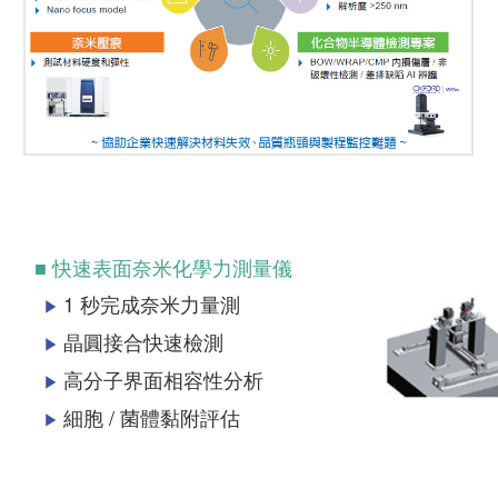
■ 快速表面奈米化學力測量儀
1 秒完成奈米力量測
▶
晶圓接合快速檢測
▶
高分子界面相容性分析
▶
細胞 / 菌體黏附評估
▶