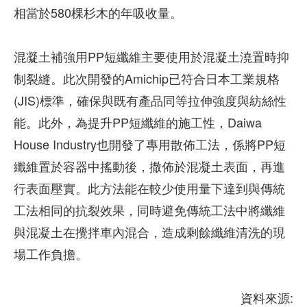
相當於580棵杉木的年吸收量。
混凝土補強用PP短纖維主要使用於混凝土澆置時抑
制裂縫。此次開發的Amichip已符合日本工業規格
(JIS)標準，確保與既有產品同等拉伸強度與紡絲性
能。此外，為提升PP短纖維的施工性，Daiwa
House Industry也開發了專用散佈工法，係將PP短
纖維置於容器中搖動後，撒佈於混凝土表面，再進
行表面壓實。此方法能在較少使用量下達到與傳統
工法相同的抗裂效果，同時避免傳統工法中將纖維
與混凝土在攪拌車內混合，造成剩餘纖維清洗的現
場工作負擔。
資料來源: