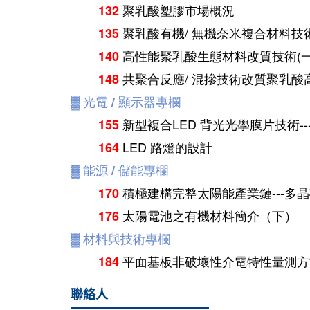
聚乳酸塑膠市場概況
132
聚乳酸有機/ 無機奈米複合材料
135
高性能聚乳酸生態材料改質技術(一)
140
共聚合反應/ 混摻技術改質聚乳酸
148
▓
光電 / 顯示器專欄
新型複合LED 背光光學膜片技術-
155
LED 路燈的設計
164
▓
能源 / 儲能專欄
積極建構完整太陽能產業鏈---多
170
太陽電池之有機材料簡介（下）
176
▓
材料與技術專欄
平面基板非破壞性介電特性量測方
184
聯絡人