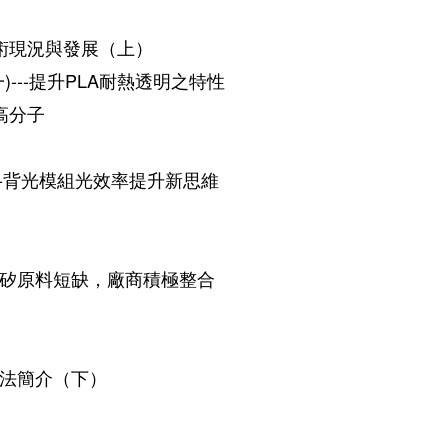
技術現況與發展（上）
---提升PLA耐熱透明之特性
高分子
--背光模組光效率提升新思維
晶矽原料短缺，廠商積極整合
法簡介（下）