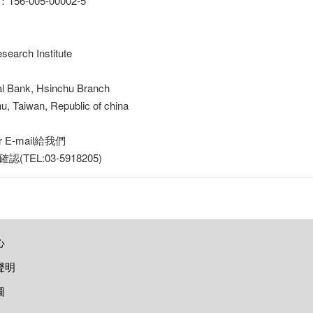
-005-00002-5
earch Institute
 Bank, Hsinchu Branch
 Taiwan, Republic of china
E-mail給我們
認(TEL:03-5918205)
心
聲明
圖