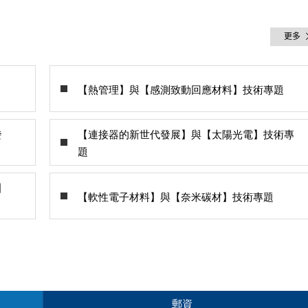
更多
【熱管理】與【感測致動回應材料】技術專題
發
【連接器的新世代發展】與【太陽光電】技術專
題
】
【軟性電子材料】與【奈米碳材】技術專題
郵資