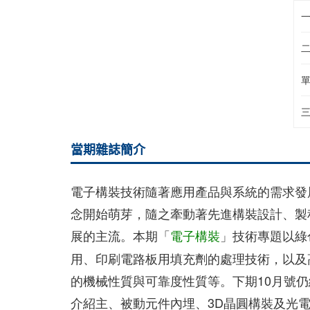
一
二
當期雜誌簡介
電子構裝技術隨著應用產品與系統的需求發
念開始萌芽，隨之牽動著先進構裝設計、製
展的主流。本期「
」技術專題以綠
電子構裝
用、印刷電路板用填充劑的處理技術，以及
的機械性質與可靠度性質等。下期10月號
介紹主、被動元件內埋、3D晶圓構裝及光電