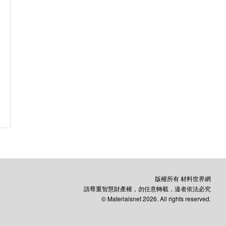
版權所有 材料世界網
請尊重智慧財產權，勿任意轉載，違者依法必究
© Materialsnet 2026. All rights reserved.