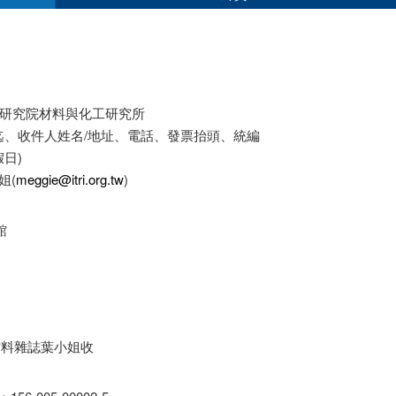
業技術研究院材料與化工研究所
、收件人姓名/地址、電話、發票抬頭、統編
日)
姐(
meggie@itri.org.tw
)
館
材料雜誌葉小姐收