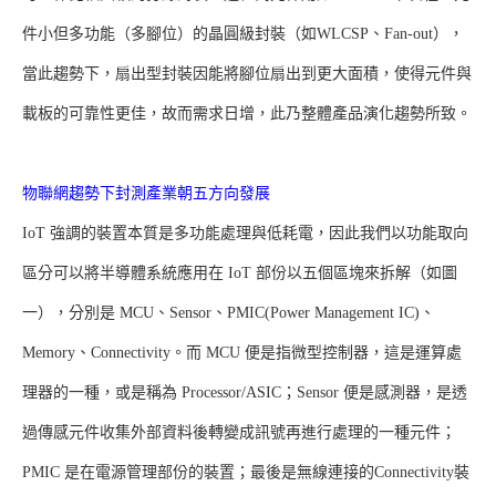
件小但多功能（多腳位）的晶圓級封裝（如WLCSP、Fan-out），
當此趨勢下，扇出型封裝因能將腳位扇出到更大面積，使得元件與
載板的可靠性更佳，故而需求日增，此乃整體產品演化趨勢所致。
物聯網趨勢下封測產業朝五方向發展
IoT 強調的裝置本質是多功能處理與低耗電，因此我們以功能取向
區分可以將半導體系統應用在 IoT 部份以五個區塊來拆解（如圖
一），分別是 MCU、Sensor、PMIC(Power Management IC)、
Memory、Connectivity。而 MCU 便是指微型控制器，這是運算處
理器的一種，或是稱為 Processor/ASIC；Sensor 便是感測器，是透
過傳感元件收集外部資料後轉變成訊號再進行處理的一種元件；
PMIC 是在電源管理部份的裝置；最後是無線連接的Connectivity裝