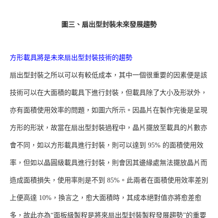
圖三、扇出型封裝未來發展趨勢
方形載具將是未來扇出型封裝技術的趨勢
扇出型封裝之所以可以有較低成本，其中一個很重要的因素便是該
技術可以在大面積的載具下進行封裝，但載具除了大小及形狀外，
亦有面積使用效率的問題，如圖六所示。因晶片在製作完後是呈現
方形的形狀，故當在扇出型封裝過程中，晶片擺放至載具的片數亦
會不同，如以方形載具進行封裝，則可以達到 95% 的面積使用效
率，但如以晶圓級載具進行封裝，則會因其邊緣處無法擺放晶片而
造成面積損失，使用率則是不到 85%。此兩者在面積使用效率差別
上便高達 10%，換言之，愈大面積時，其成本絕對值亦將愈差愈
多，故此亦為“面板級製程是將來扇出型封裝製程發展趨勢”的重要