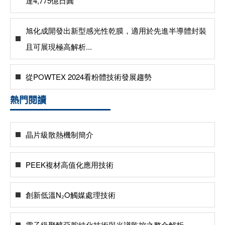
達4,775億日圓
旭化成開發出新型感光性乾膜，適用於先進半導體封裝
且可展現極高解析...
從POWTEX 2024看粉體技術發展趨勢
熱門閱讀
晶片級散熱機制簡介
PEEK複材高值化應用技術
創新低溫N₂O觸媒處理技術
電子級聚醯亞胺純化技術與光譜監控之整合解析