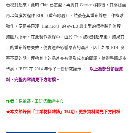
著模封起來，此時 Chip 已定型，再將其 Carrier 移除後，其移除面
再以薄膜製程作 RDL（重布線層），然後在其重布線層上作植球
動作，便是英飛凌（Infineon）的 eWLB 扇出型的標準製作流程，
如圖八所示。在此製作過程中，由於 Chip 被模封起來後，如果其
上的重布線層失敗，便會連帶影響昂貴的晶片，因此如果 RDL 良
率不高的話，連帶其上的晶片亦有傷及成本的問題，使得整體成本
墊高。IEEE 在 2014 年作了一份研究顯示
……以上為部分節錄資
料，完整內容請見下方附檔。
作者：楊啟鑫 / 工研院產經中心
★本文節錄自「工業材料雜誌」354期，更多資料請見下方附檔。