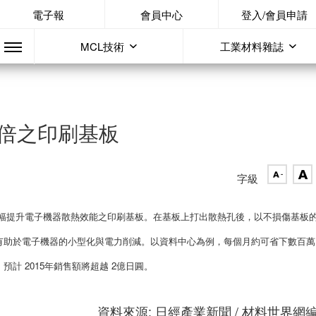
電子報
會員中心
登入/會員申請
MCL技術
工業材料雜誌
0倍之印刷基板
字級
OTC ) 開發出可大幅提升電子機器散熱效能之印刷基板。在基板上打出散熱孔後，以不損傷基板
有助於電子機器的小型化與電力削減。以資料中心為例，每個月約可省下數百萬
計 2015年銷售額將超越 2億日圓。
資料來源: 日經產業新聞 / 材料世界網