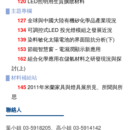
LED照明用生質擴散材料
120
▓
主題專欄
全球與中國大陸有機矽化學品產業現況
127
可調控式LED 投光燈模組之發展近況
134
染料敏化太陽電池的界面阻抗分析(下)
139
節能智慧窗－電濕潤顯示新應用
153
組合化學應用在儲氫材料之研發現況與探
162
討(上)
▓
材料補給站
2011年米蘭家具與燈具展所見、所聞與所
145
思
聯絡人
葉小姐 03-5918205、高小姐 03-5914142