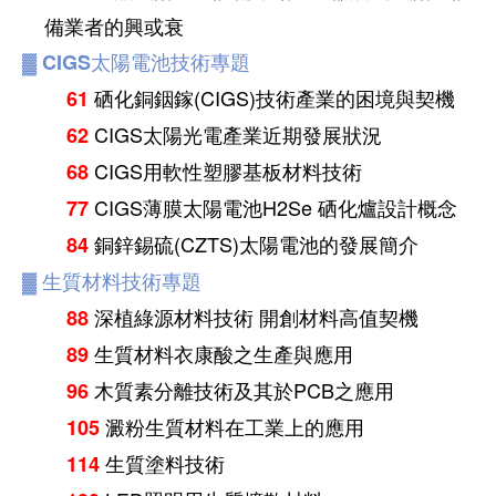
備業者的興或衰
▓
CIGS太陽電池技術專題
硒化銅銦鎵(CIGS)技術產業的困境與契機
61
CIGS太陽光電產業近期發展狀況
62
CIGS用軟性塑膠基板材料技術
68
CIGS薄膜太陽電池H2Se 硒化爐設計概念
77
銅鋅錫硫(CZTS)太陽電池的發展簡介
84
▓
生質材料技術專題
深植綠源材料技術 開創材料高值契機
88
生質材料衣康酸之生產與應用
89
木質素分離技術及其於PCB之應用
96
澱粉生質材料在工業上的應用
105
生質塗料技術
114