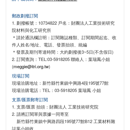
郵政劃撥訂閱
1. 劃撥帳號：10734822 戶名：財團法人工業技術研究
院材料與化工研究所
＊請於通訊欄註明：訂閱雜誌種類、訂閱期間起迄、收
件人姓名/地址、電話、發票抬頭、統編
＊發票及期刊寄達時間：大約劃撥後3~5日(不含假日)
2. 訂閱查詢：TEL:03-5918205 聯絡人：葉瑞鳳小姐
(
meggie@itri.org.tw
)
現場訂閱
現場洽購地址：新竹縣竹東鎮中興路4段195號77館
現場洽購電話：TEL：03-5918205 葉瑞鳳 小姐
支票/匯票郵寄訂閱
1. 支票/匯票 抬頭：財團法人 工業技術研究院
2. 請將訂閱單與票據一同寄至
新竹縣竹東鎮中興路四段195號77館B12 工業材料雜
誌葉小姐收