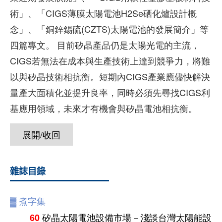
術」、「CIGS薄膜太陽電池H2Se硒化爐設計概
念」、「銅鋅錫硫(CZTS)太陽電池的發展簡介」等
四篇專文。 目前矽晶產品仍是太陽光電的主流，
CIGS若無法在成本與生產技術上達到競爭力，將難
以與矽晶技術相抗衡。短期內CIGS產業應儘快解決
量產大面積化並提升良率，同時必須先尋找CIGS利
基應用領域，未來才有機會與矽晶電池相抗衡。
展開/收回
雜誌目錄
▓
煮字集
矽晶太陽電池設備市場－淺談台灣太陽能設
60