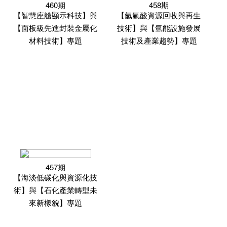
460期
458期
【智慧座艙顯示科技】與
【氫氟酸資源回收與再生
【面板級先進封裝金屬化
技術】與【氫能設施發展
材料技術】專題
技術及產業趨勢】專題
457期
【海淡低碳化與資源化技
術】與【石化產業轉型未
來新樣貌】專題