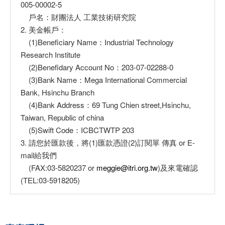
005-00002-5
戶名：財團法人 工業技術研究院
2. 美金帳戶：
(1)Beneficiary Name：Industrial Technology
Research Institute
(2)Benefidary Account No：203-07-02288-0
(3)Bank Name：Mega International Commercial
Bank, Hsinchu Branch
(4)Bank Address：69 Tung Chien street,Hsinchu,
Taiwan, Republic of china
(5)Swift Code：ICBCTWTP 203
3. 請您於匯款後，將(1)匯款憑證(2)訂閱單 傳真 or E-
mail給我們
(FAX:03-5820237 or
meggie@itri.org.tw
)及來電確認
(TEL:03-5918205)