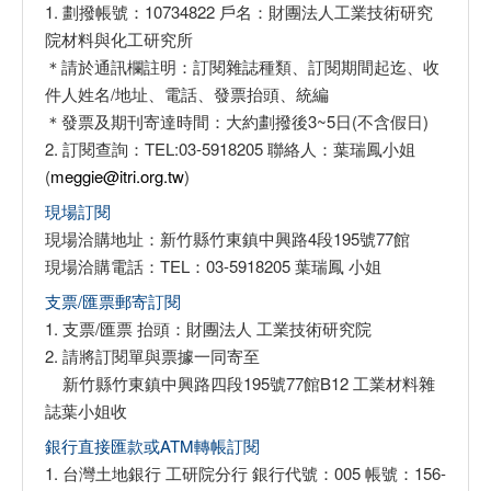
1. 劃撥帳號：10734822 戶名：財團法人工業技術研究
院材料與化工研究所
＊請於通訊欄註明：訂閱雜誌種類、訂閱期間起迄、收
件人姓名/地址、電話、發票抬頭、統編
＊發票及期刊寄達時間：大約劃撥後3~5日(不含假日)
2. 訂閱查詢：TEL:03-5918205 聯絡人：葉瑞鳳小姐
(
meggie@itri.org.tw
)
現場訂閱
現場洽購地址：新竹縣竹東鎮中興路4段195號77館
現場洽購電話：TEL：03-5918205 葉瑞鳳 小姐
支票/匯票郵寄訂閱
1. 支票/匯票 抬頭：財團法人 工業技術研究院
2. 請將訂閱單與票據一同寄至
新竹縣竹東鎮中興路四段195號77館B12 工業材料雜
誌葉小姐收
銀行直接匯款或ATM轉帳訂閱
1. 台灣土地銀行 工研院分行 銀行代號：005 帳號：156-