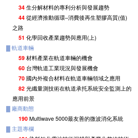
生分解材料的專利分析與發展趨勢
34
從經濟推動循環–消費後再生塑膠高質(值)
44
之路
化學回收產業趨勢與應用(上)
51
▓
軌道車輛
材料產業在軌道車輛的機會
59
台灣軌道工業現況與發展機會
60
國內外複合材料在軌道車輛領域之應用
70
光纖量測技術在軌道承托系統安全監測上的
82
應用前景
▓
廠商動態
Multiwave 5000最友善的微波消化系統
190
▓
主題專欄