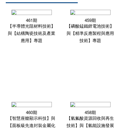
461期
459期
【半導體光阻材料技術】
【磷酸錳鐵鋰電池技術】
與【結構陶瓷技術及產業
與【精準反應製程與應用
應用】專題
技術】專題
460期
458期
【智慧座艙顯示科技】與
【氫氟酸資源回收與再生
【面板級先進封裝金屬化
技術】與【氫能設施發展