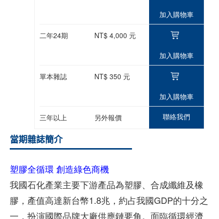
加入購物車
二年24期
NT$ 4,000 元
加入購物車
單本雜誌
NT$ 350 元
加入購物車
聯絡我們
三年以上
另外報價
當期雜誌簡介
塑膠全循環 創造綠色商機
我國石化產業主要下游產品為塑膠、合成纖維及橡
膠，產值高達新台幣1.8兆，約占我國GDP的十分之
一，扮演國際品牌大廠供應鏈要角。面臨循環經濟