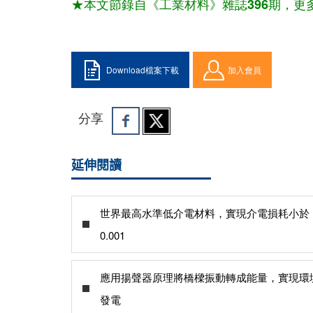
★本文節錄自《工業材料》雜誌396期，更
Download檔案下載
加入會員
分享
延伸閱讀
世界最高水準低介電材料，實現介電損耗小於
0.001
應用揚聲器原理將橋樑振動轉成能量，實現環
發電