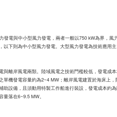
大型風力發電與中小型風力發電，兩者一般以750 kW為界，風
，以下則為中小型風力發電。大型風力發電為技術應用主
電與離岸風電兩類。陸域風電之技術門檻較低，發電成本
單機發電容量約為2~4 MW；離岸風電建置於海床上，
輔助設備，且須動用特製工作船進行裝設，發電成本約為
落在6~9.5 MW。