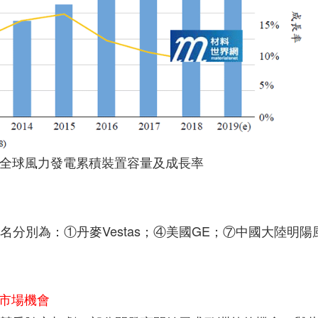
19年全球風力發電累積裝置容量及成長率
名分別為：①丹麥Vestas；④美國GE；⑦中國大陸明陽
興市場機會