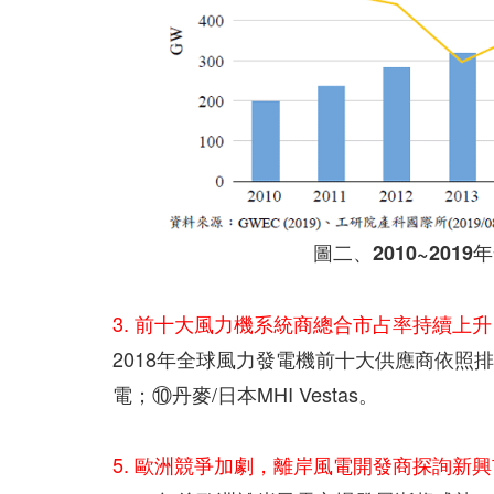
圖二、2010~20
3. 前十大風力機系統商總合市占率持續上升
2018年全球風力發電機前十大供應商依照排
電；⑩丹麥/日本MHI Vestas。
5. 歐洲競爭加劇，離岸風電開發商探詢新