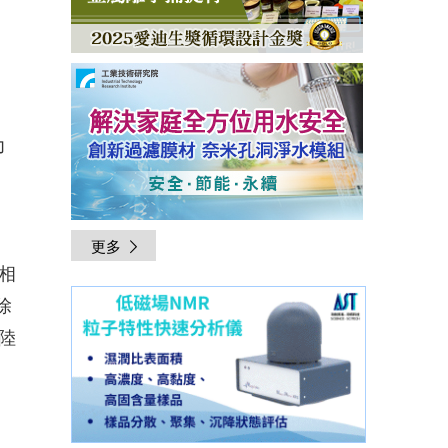
力
更多
相
除
陸