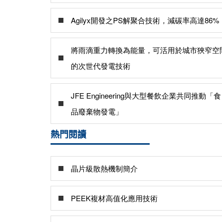
Agilyx開發之PS解聚合技術，減碳率高達86%
將雨滴重力轉換為能量，可活用於城市狹窄空
的次世代發電技術
JFE Engineering與大型餐飲企業共同推動「食
品廢棄物發電」
熱門閱讀
晶片級散熱機制簡介
PEEK複材高值化應用技術