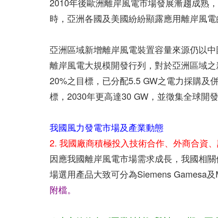
2010年後歐洲離岸風電市場發展漸趨成
時，亞洲各國及美國紛紛顯露應用離岸風電
亞洲區域新增離岸風電裝置容量來源仍以中
離岸風電大規模開發行列，對於亞洲區域之
20%之目標，已分配5.5 GW之電力採購及併
標，2030年更高達30 GW，並徵集全球
我國風力發電市場及產業動態
2. 我國廠商積極投入技術合作、外商合資
因應我國離岸風電市場需求成長，我國相關
場選用產品大致可分為Siemens Gamesa及MH
附檔。