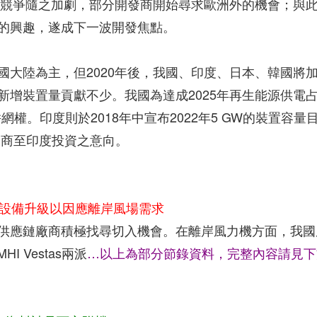
熟，競爭隨之加劇，部分開發商開始尋求歐洲外的機會；與
的興趣，遂成下一波開發焦點。
國大陸為主，但2020年後，我國、印度、日本、韓國將
新增裝置量貢獻不少。我國為達成2025年再生能源供電
網權。印度則於2018年中宣布2022年5 GW的裝置容量
開發商至印度投資之意向。
、設備升級以因應離岸風場需求
供應鏈廠商積極找尋切入機會。在離岸風力機方面，我國
I Vestas兩派
…以上為部分節錄資料，完整內容請見下