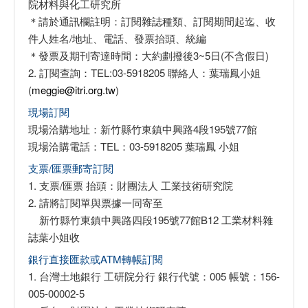
院材料與化工研究所
＊請於通訊欄註明：訂閱雜誌種類、訂閱期間起迄、收
件人姓名/地址、電話、發票抬頭、統編
＊發票及期刊寄達時間：大約劃撥後3~5日(不含假日)
2. 訂閱查詢：TEL:03-5918205 聯絡人：葉瑞鳳小姐
(
meggie@itri.org.tw
)
現場訂閱
現場洽購地址：新竹縣竹東鎮中興路4段195號77館
現場洽購電話：TEL：03-5918205 葉瑞鳳 小姐
支票/匯票郵寄訂閱
1. 支票/匯票 抬頭：財團法人 工業技術研究院
2. 請將訂閱單與票據一同寄至
新竹縣竹東鎮中興路四段195號77館B12 工業材料雜
誌葉小姐收
銀行直接匯款或ATM轉帳訂閱
1. 台灣土地銀行 工研院分行 銀行代號：005 帳號：156-
005-00002-5