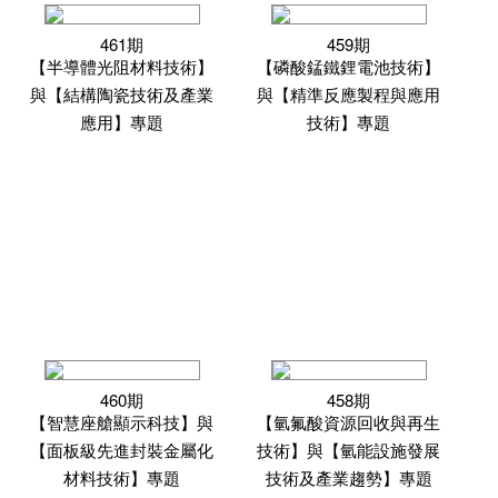
461期
459期
【半導體光阻材料技術】
【磷酸錳鐵鋰電池技術】
與【結構陶瓷技術及產業
與【精準反應製程與應用
應用】專題
技術】專題
460期
458期
【智慧座艙顯示科技】與
【氫氟酸資源回收與再生
【面板級先進封裝金屬化
技術】與【氫能設施發展
材料技術】專題
技術及產業趨勢】專題