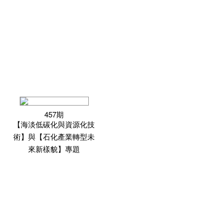
457期
【海淡低碳化與資源化技
術】與【石化產業轉型未
來新樣貌】專題