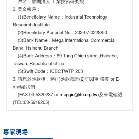
戶名：財團法人 工業技術研究院
2. 美金帳戶：
(1)Beneficiary Name：Industrial Technology
Research Institute
(2)Benefidary Account No：203-07-02288-0
(3)Bank Name：Mega International Commercial
Bank, Hsinchu Branch
(4)Bank Address：69 Tung Chien street,Hsinchu,
Taiwan, Republic of china
(5)Swift Code：ICBCTWTP 203
3. 請您於匯款後，將(1)匯款憑證(2)訂閱單 傳真 or E-
mail給我們
(FAX:03-5820237 or
meggie@itri.org.tw
)及來電確認
(TEL:03-5918205)
專家現場