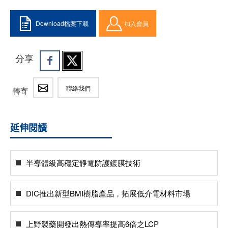
Download檔案下載
加入會員
分享
聯絡我們
轉寄
延伸閱讀
半導體級高穩定靜電防護鍍膜技術
DIC推出新型BMI樹脂產品，拓展低介電材料市場
上野製藥開發出熱傳導率提高6倍之LCP