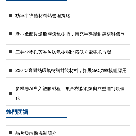
功率半導體材料熱管理策略
新型低黏度環脂族環氧樹脂，擴充半導體封裝材料佈局
三井化學以芳香族碳氫樹脂開拓低介電需求市場
230℃高耐熱環氧樹脂封裝材料，拓展SiC功率模組應用
多模態AI導入塑膠製程，複合樹脂混煉與成型達到最佳
化
熱門閱讀
晶片級散熱機制簡介