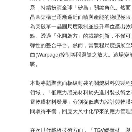
系，持續扮演全球「矽島」關鍵角色。然而，
晶圓架構已逐漸逼近面積與產能的物理極限
為突破單一晶圓尺度限制並提升單位產出效率，
點。透過「化圓為方」的載體創新，不僅可
彈性的整合平台。然而，當製程尺度擴展至5
曲(Warpage)控制等問題隨之放大。這
戰。
本期專題聚焦面板級封裝的關鍵材料與製程
領域，「低應力感光材料於先進封裝技術之
電乾膜材料發展」分別從低應力設計與乾膜材
間取得平衡，回應大尺寸化帶來的應力管理
在次世代載板技術方面，「TGV緩衝材」與「T