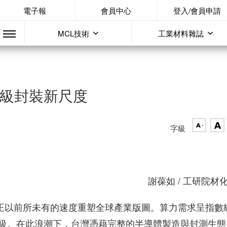
電子報
會員中心
登入/會員申請
MCL技術
工業材料雜誌
板級封裝新尺度
字級
謝葆如 / 工研院材
進，正以前所未有的速度重塑全球產業版圖。算力需求呈指數
級。在此浪潮下，台灣憑藉完整的半導體製造與封測生態