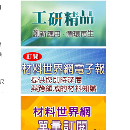
用
程
角
尺
，