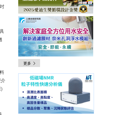
吋
具
翹
更多
料
型介
)
s