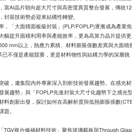
當AI晶片朝向超大尺寸與高密度異質整合發展，傳統12
，封裝技術勢必迎來結構性轉變。
「大面積面板級封裝」(PLP/FOPLP)逐漸成為產業焦
大幅提升面積利用率與產能效率，更為高算力晶片提供更
00 mm以上，熱應力累積、材料膨脹係數差異與大面積
場變革已不僅是產能競賽，更是材料物性與結構力學的深層挑
突破，邀集院內外專家深入剖析技術發展趨勢。在感光材
發展趨勢」與「FOPLP先進封裝大尺寸化趨勢下之感光
料創新出發，探討如何在高解析度與低熱膨脹係數(CTE
課題。
GV複合修補材料技術」聚焦玻璃載板與Through Glas