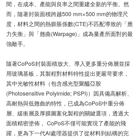
間，在成本、產能與良率之間重建全新的平衡。然
而，隨著封裝面積跨越500 mm×500 mm的物理尺
度，材料之間的熱膨脹係數(CTE)不匹配導致的「應
力失衡」與「翹曲(Warpage)」成為量產所面對的最
強敵手。
隨著CoPoS封裝面積放大、導入更多重分佈層並採
用玻璃基板，其製程對材料特性提出更嚴苛要求，
其中光敏性材料（包含感光型聚醯亞胺
(Photosensitive Polyimide; PSPI)）因具備高解析、
高耐熱與低翹曲的特性，已成為CoPoS中重分佈
層、緩衝層及厚膜圖案化製程的關鍵選項，透過大
面積精密塗佈， CoPoS不僅可能實現了產能的飛
躍，更為下一代AI處理器提供了從材料到結構的完