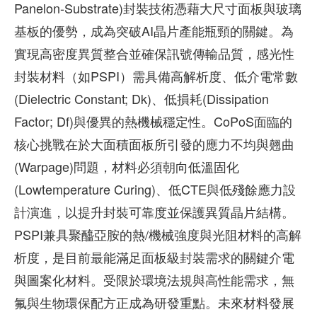
Panelon-Substrate)封裝技術憑藉大尺寸面板與玻璃
基板的優勢，成為突破AI晶片產能瓶頸的關鍵。為
實現高密度異質整合並確保訊號傳輸品質，感光性
封裝材料（如PSPI）需具備高解析度、低介電常數
(Dielectric Constant; Dk)、低損耗(Dissipation
Factor; Df)與優異的熱機械穩定性。CoPoS面臨的
核心挑戰在於大面積面板所引發的應力不均與翹曲
(Warpage)問題，材料必須朝向低溫固化
(Lowtemperature Curing)、低CTE與低殘餘應力設
計演進，以提升封裝可靠度並保護異質晶片結構。
PSPI兼具聚醯亞胺的熱/機械強度與光阻材料的高解
析度，是目前最能滿足面板級封裝需求的關鍵介電
與圖案化材料。受限於環境法規與高性能需求，無
氟與生物環保配方正成為研發重點。未來材料發展