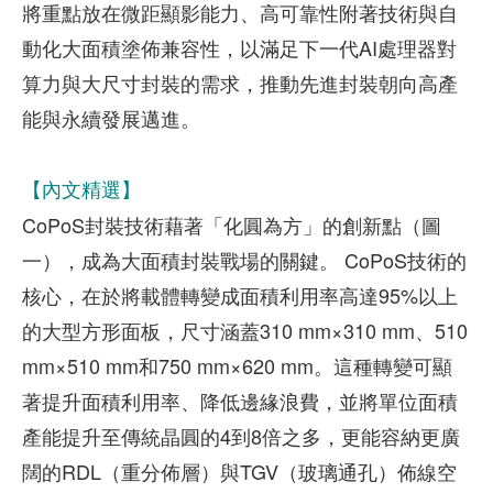
將重點放在微距顯影能力、高可靠性附著技術與自
動化大面積塗佈兼容性，以滿足下一代AI處理器對
算力與大尺寸封裝的需求，推動先進封裝朝向高產
能與永續發展邁進。
【內文精選】
CoPoS封裝技術藉著「化圓為方」的創新點（圖
一），成為大面積封裝戰場的關鍵。 CoPoS技術的
核心，在於將載體轉變成面積利用率高達95%以上
的大型方形面板，尺寸涵蓋310 mm×310 mm、510
mm×510 mm和750 mm×620 mm。這種轉變可顯
著提升面積利用率、降低邊緣浪費，並將單位面積
產能提升至傳統晶圓的4到8倍之多，更能容納更廣
闊的RDL（重分佈層）與TGV（玻璃通孔）佈線空