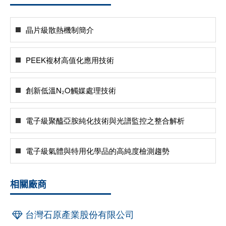
晶片級散熱機制簡介
PEEK複材高值化應用技術
創新低溫N₂O觸媒處理技術
電子級聚醯亞胺純化技術與光譜監控之整合解析
電子級氣體與特用化學品的高純度檢測趨勢
相關廠商
台灣石原產業股份有限公司