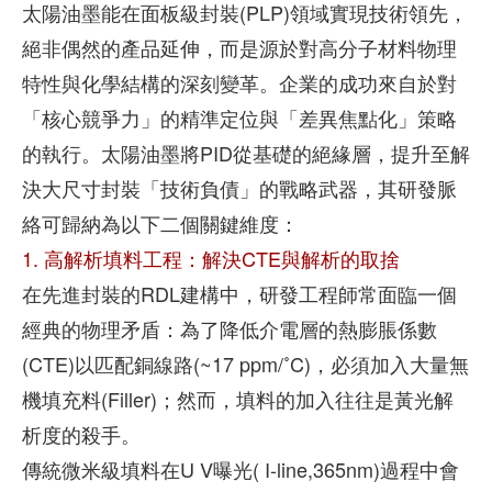
太陽油墨能在面板級封裝(PLP)領域實現技術領先，
絕非偶然的產品延伸，而是源於對高分子材料物理
特性與化學結構的深刻變革。企業的成功來自於對
「核心競爭力」的精準定位與「差異焦點化」策略
的執行。太陽油墨將PID從基礎的絕緣層，提升至解
決大尺寸封裝「技術負債」的戰略武器，其研發脈
絡可歸納為以下二個關鍵維度：
1. 高解析填料工程：解決CTE與解析的取捨
在先進封裝的RDL建構中，研發工程師常面臨一個
經典的物理矛盾：為了降低介電層的熱膨脹係數
(CTE)以匹配銅線路(~17 ppm/˚C)，必須加入大量無
機填充料(Filler)；然而，填料的加入往往是黃光解
析度的殺手。
傳統微米級填料在U V曝光( I-line,365nm)過程中會