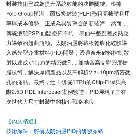
封裝技術已成為提升系統效能的決勝關鍵。根據
Yole Group預測，面板級封裝(PLP)憑藉高載體利用
率與成本優勢，正成為異質整合的新藍海。然而，
傳統液態PSPI面臨塗佈不均、表面平整度差及熱應
力導致的翹曲瓶頸。太陽油墨將載板乾膜化經驗導
入感光型介電材料(PID)開發，透過奈米矽粉控制散
射以達成<10µm的精密微孔，並結合高交聯密度樹
脂技術，解決厚銅產品以及高解析Via<10µm精密微
孔的痛點。最終，經工研院(ITRI)的Chip-First與高
階2.5D RDL Interposer案例驗證，PID展現了其在
次世代大尺寸封裝中的核心戰略地位。
【內文精選】
技術深耕：解構太陽油墨PID的研發脈絡