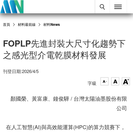
首頁
材料最前線
材料News
FOPLP先進封裝大尺寸化趨勢下
之感光型介電乾膜材料發展
刊登日期:2026/4/5
字級
顏國榮、黃富康、鐘俊驊 / 台灣太陽油墨股份有限
公司
在人工智慧(AI)與高效能運算(HPC)的算力競賽下，