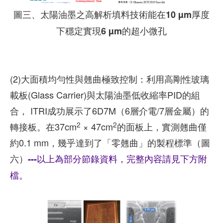
圖三、太陽油墨之高解析填料技術能在10 µm厚度
下穩定實現6 µm的超小微孔
(2)大面積均勻性與翹曲極致控制：利用高剛性玻璃
載板(Glass Carrier)與太陽油墨低收縮率PID的組
合， ITRI成功展示了6D7M（6層介電/7層金屬）的
2
2
轉接板。在37cm
× 47cm
的面板上，實測翹曲僅
約0.1 mm，幾乎達到了「零翹曲」的製程標準（圖
六）
---以上為部分節錄資料，完整內容請見下方附
檔。