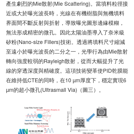
產生劇烈的Mie散射(Mie Scattering)。當填料粒徑接
近或大於曝光波長時，光線在有機樹脂與無機填料
界面間不斷反射與折射，導致曝光圖形邊緣模糊，
無法形成精密的微孔。因此太陽油墨導入了奈米級
矽粉(Nano-size Fillers)技術。透過將填料尺寸縮減
至遠小於曝光波長的二分之一，光學行為由Mie散射
轉向強度較弱的Rayleigh散射，從而大幅提升了光
線的穿透深度與精確度。這項技術變革使PID乾膜能
在維持低CTE的同時，在10 µm厚度下，穩定實現6
µm的超小微孔(Ultrasmall Via)（圖三）。