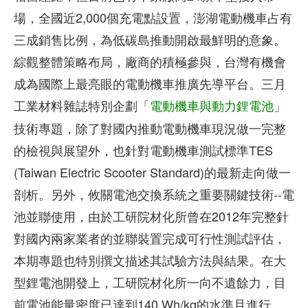
場，全國近2,000個充電點設置，澎湖電動機車占有
三成銷售比例，為低碳島推動開啟最鮮明的意象。
綜觀整體策略布局，廠商的積極參與，台灣有機會
成為國際上最亮眼的電動機車推廣先導平台。三月
工業材料雜誌特別企劃「
」
電動機車與動力鋰電池
技術專題，除了對國內推動電動機車現況做一完整
的檢視與展望外，也針對電動機車測試標準TES
(Taiwan Electric Scooter Standard)的最新走向做一
剖析。另外，攸關電池交換系統之重要關鍵技術--電
池並聯使用，由於工研院材化所曾在2012年完整針
對國內兩家業者的並聯裝置完成可行性測試評估，
本期專題也特別撰文描述其試驗方法與結果。在大
型鋰電池開發上，工研院材化所一向不遺餘力，目
前電池能量密度已達到140 Wh/kg的水準且進行