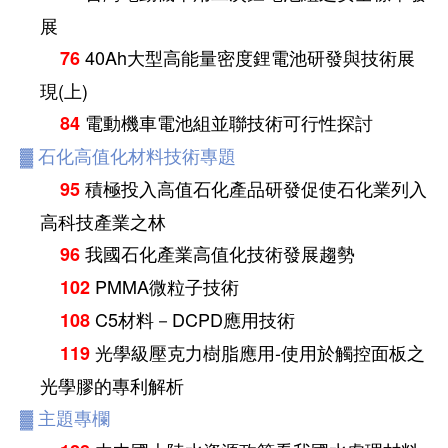
展
40Ah大型高能量密度鋰電池研發與技術展
76
現(上)
電動機車電池組並聯技術可行性探討
84
▓
石化高值化材料技術專題
積極投入高值石化產品研發促使石化業列入
95
高科技產業之林
我國石化產業高值化技術發展趨勢
96
PMMA微粒子技術
102
C5材料－DCPD應用技術
108
光學級壓克力樹脂應用-使用於觸控面板之
119
光學膠的專利解析
▓
主題專欄