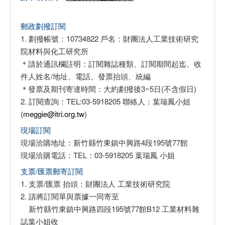
郵政劃撥訂閱
1. 劃撥帳號：10734822 戶名：財團法人工業技術研究
院材料與化工研究所
＊請於通訊欄註明：訂閱雜誌種類、訂閱期間起迄、收
件人姓名/地址、電話、發票抬頭、統編
＊發票及期刊寄達時間：大約劃撥後3~5日(不含假日)
2. 訂閱查詢：TEL:03-5918205 聯絡人：葉瑞鳳小姐
(
meggie@itri.org.tw
)
現場訂閱
現場洽購地址：新竹縣竹東鎮中興路4段195號77館
現場洽購電話：TEL：03-5918205 葉瑞鳳 小姐
支票/匯票郵寄訂閱
1. 支票/匯票 抬頭：財團法人 工業技術研究院
2. 請將訂閱單與票據一同寄至
新竹縣竹東鎮中興路四段195號77館B12 工業材料雜
誌葉小姐收