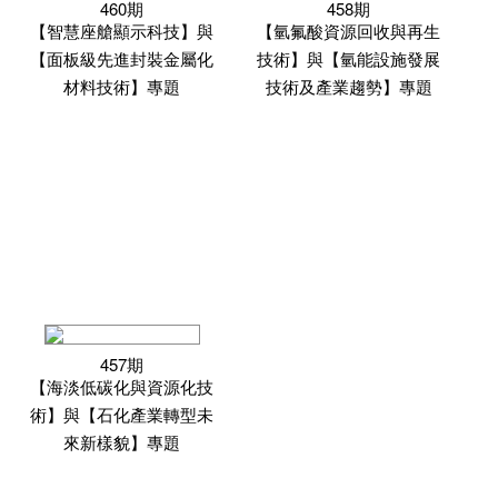
460期
458期
【智慧座艙顯示科技】與
【氫氟酸資源回收與再生
【面板級先進封裝金屬化
技術】與【氫能設施發展
材料技術】專題
技術及產業趨勢】專題
457期
【海淡低碳化與資源化技
術】與【石化產業轉型未
來新樣貌】專題