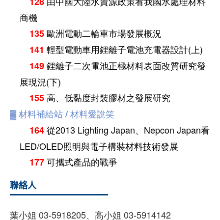
由中國大陸水資源政策看我國水處理材料
128
商機
歐洲電動二輪車市場發展概況
135
輕型電動車用鋰離子電池充電器設計(上)
141
鋰離子二次電池正極材料表面改質研究發
149
展現況(下)
高、低黏度封裝膠材之發展研究
155
▓
材料補給站 / 材料愛說笑
從2013 Lighting Japan、Nepcon Japan看
164
LED/OLED照明與電子構裝材料技術發展
可攜式產品的戰爭
177
聯絡人
葉小姐 03-5918205、高小姐 03-5914142