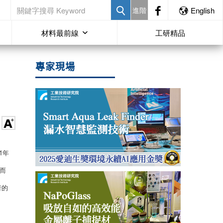
進階
English
材料最前線
工研精品
專家現場
1年
而
者的