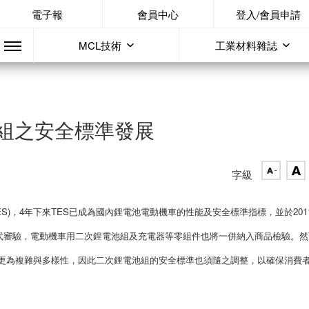
電子報
會員中心
登入/會員申請
MCL技術
工業材料雜誌
組之安全標準發展
字級
ES)，4年下來TES已成為國內鋰電池電動機車的性能及安全標準指標，並於201
式審驗，電動機車用二次鋰電池組及充電器等零組件也將一併納入商品檢驗。然
將更為複雜與多樣性，因此二次鋰電池組的安全標準也須隨之調整，以確保消費