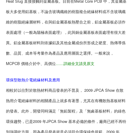
Heat Slug 直接接觸到金屬基板。目前在Metal Core PCB 中，其金屬基
板大多使用鋁基板，不論含玻璃纖維的樹脂複合絕緣材料或不含玻璃纖
維的樹脂絕緣層材料，在與鋁金屬基板熱壓合之前，鋁金屬基板必須作
表面處理（一般為陽極表面處理），此與銅金屬基板表面處理有很大差
異。鋁金屬基板材料則依據鋁及其他金屬成份所形成之硬度、熱傳導係
數、品質、成本等考量作為產品及應用層面之選擇。一般來說，
MCPCB 價格介於中、高價位
……詳細全文請見原文
環保型散熱介電絕緣材料及應用
相較於以往對於散熱材料商品發表的不普及， 2009 JPCA Show 在散
熱用介電絕緣材料的相關產品上就多有著墨，尤其在有機散熱基板材料
的發表。此外，開發同時滿足「無鉛製程」及「無鹵基板材料」的綠色
環保趨勢，已是2009 年JPCA Show 基本必備的條件，廠商已經不再特
別強調此方面，因為產品發表就是必須符合環保綠色規範。2009 年