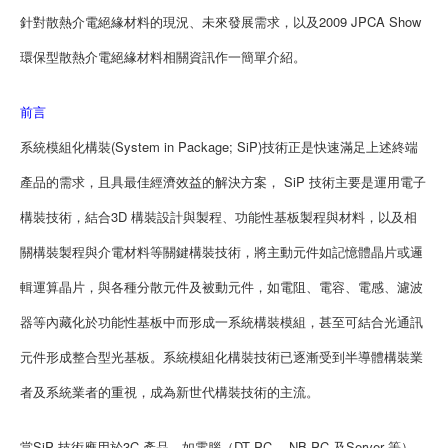
針對散熱介電絕緣材料的現況、未來發展需求，以及2009 JPCA Show
環保型散熱介電絕緣材料相關資訊作一簡單介紹。
前言
系統模組化構裝(System in Package; SiP)技術正是快速滿足上述終端
產品的需求，且具最佳經濟效益的解決方案， SiP 技術主要是運用電子
構裝技術，結合3D 構裝設計與製程、功能性基板製程與材料，以及相
關構裝製程與介電材料等關鍵構裝技術，將主動元件如記憶體晶片或邏
輯運算晶片，與各種分散元件及被動元件，如電阻、電容、電感、濾波
器等內藏化於功能性基板中而形成一系統構裝模組，甚至可結合光通訊
元件形成整合型光基板。系統模組化構裝技術已逐漸受到半導體構裝業
者及系統業者的重視，成為新世代構裝技術的主流。
當SiP 技術應用於3C 產品，如電腦（DT PC 、NB PC 及Server 等）、