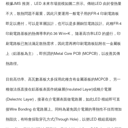
根據JMS 推測， LED 未來市場規模如圖二所示。傳統LED 由於發熱量
不大，散熱問題不嚴重，因此只要運用一般電子用的FR-4 印刷電路板
即足以應付，可以是單層設計，也可以是多層銅箔電路設計。此種FR-4
印刷電路基板的熱傳導率約0.36 W/m•K 。隨著高功率LED 的盛行，印
刷電路板已無法滿足散熱需求，因此需再將印刷電路板貼附在一金屬板
上（鋁基板為主），即所謂的Metal Core PCB (MCPCB)，以改善其傳
熱路徑。
目前高功率、高瓦數基板大多採用此種含有金屬基板的MCPCB 。另一
種做法係直接在鋁基板表面作絕緣層(Insulated Layer)或稱介電層
(Dielectric Layer)，接著在介電層表面做電路層，如此LED 模組即可直
接Wire Bonding 在電路層上。同時為避免因介電層的導熱性不佳而增加
熱阻抗，有時會採取穿孔方式(Through Hole)，以便LED 模組底端的