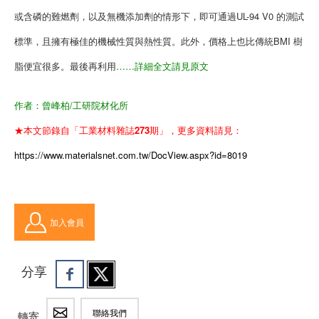
或含磷的難燃劑，以及無機添加劑的情形下，即可通過UL-94 V0 的測試
標準，且擁有極佳的機械性質與熱性質。此外，價格上也比傳統BMI 樹
脂便宜很多。最後再利用
……詳細全文請見原文
作者：曾峰柏/工研院材化所
★本文節錄自「工業材料雜誌273期」，更多資料請見：
https://www.materialsnet.com.tw/DocView.aspx?id=8019
加入會員
分享
聯絡我們
轉寄