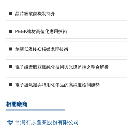
晶片級散熱機制簡介
PEEK複材高值化應用技術
創新低溫N₂O觸媒處理技術
電子級聚醯亞胺純化技術與光譜監控之整合解析
電子級氣體與特用化學品的高純度檢測趨勢
相關廠商
台灣石原產業股份有限公司