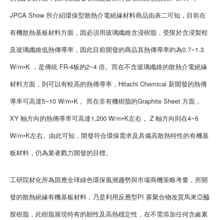
JPCA Show 所介紹環保型散熱介電絕緣材料商品由表二可知，目前在
有機散熱基板材料方面，因必須用玻璃纖維含浸樹脂，受限於含浸製程
及玻璃纖維低熱傳導率，因此目前開發的商品其熱傳導率約為0.7~1.3
W/m•K ，是傳統 FR-4板的2~4 倍。而在不含玻璃纖維的散熱介電絕緣
材料方面，則可以有較高的熱傳導率，Hitachi Chemical 新開發的熱傳
導率可高達5~10 W/m•K 。而在非有機樹脂的Graphite Sheet 方面，
XY 軸方向的熱傳導率可高達1,200 W/m•K左右， Z 軸方向則在4~6
W/m•K左右。由此可知，開發符合環保需求及具備高散熱特性的有機基
板材料，仍為業者戮力開發的目標。
工研院材化所為因應全球綠色環保風潮趨勢與市場商機策略考量，所開
發的散熱絕緣有機基板材料，乃是利用反應型PI 寡聚合物改質馬來亞醯
胺樹脂，此樹脂展現特有的韌性及高熱穩定性，在不需添加任何含鹵素