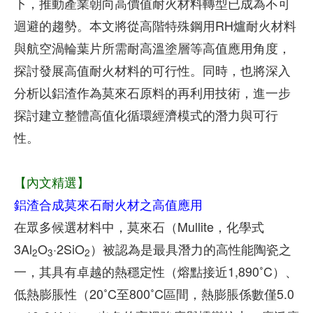
下，推動產業朝向高價值耐火材料轉型已成為不可
迴避的趨勢。本文將從高階特殊鋼用RH爐耐火材料
與航空渦輪葉片所需耐高溫塗層等高值應用角度，
探討發展高值耐火材料的可行性。同時，也將深入
分析以鋁渣作為莫來石原料的再利用技術，進一步
探討建立整體高值化循環經濟模式的潛力與可行
性。
【內文精選】
鋁渣合成莫來石耐火材之高值應用
在眾多候選材料中，莫來石（Mullite，化學式
3Al
O
·2SiO
）被認為是最具潛力的高性能陶瓷之
2
3
2
一，其具有卓越的熱穩定性（熔點接近1,890˚C）、
低熱膨脹性（20˚C至800˚C區間，熱膨脹係數僅5.0