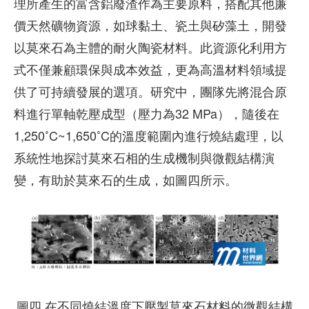
理所產生的富含鋁廢渣作為主要原料，搭配其他廉
價天然礦物資源，如球黏土、瓷土與矽藻土，開發
以莫來石為主體的耐火陶瓷材料。此資源化利用方
式不僅兼顧環保與成本效益，更為高溫材料領域提
供了可持續發展的選項。研究中，團隊先將混合原
料進行單軸乾壓成型（壓力為32 MPa），隨後在
1,250˚C~1,650˚C的溫度範圍內進行燒結處理，以
系統性地探討莫來石相的生成機制與微觀結構演
變，有助於莫來石的生成，如圖四所示。
圖四 在不同燒結溫度下壓製莫來石材料的微觀結構