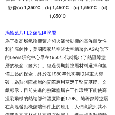
影像(a) 1,350˚C；(b) 1,450˚C；(c) 1,550˚C；(d)
1,650˚C
渦輪葉片用之熱阻障塗層
為了提高燃氣輪機葉片和火箭發動機的高溫耐受性
和抗腐蝕性，美國國家航空暨太空總署(NASA)旗下
的Lewis研究中心早在1950年代就提出了熱阻障塗
層的概念（圖六）。經過長期對塗層材料選擇和製
備工藝的探索，終於在1980年代初期取得重大突
破，為熱阻障塗層的實際應用奠定了堅實基礎。文
獻顯示，目前先進的熱障塗層在工作環境下能使高
溫發動機的熱端部件溫度降低170K。隨著熱障塗層
在高溫發動機熱端部件上的應用，人們意識到其不
僅能提高基材的抗高溫腐蝕能力，進一步提升發動