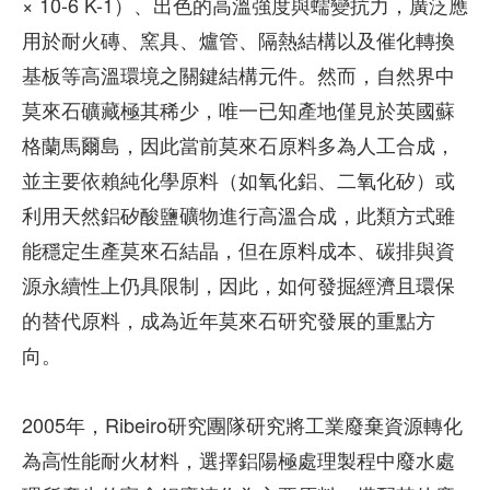
× 10-6 K-1）、出色的高溫強度與蠕變抗力，廣泛應
用於耐火磚、窯具、爐管、隔熱結構以及催化轉換
基板等高溫環境之關鍵結構元件。然而，自然界中
莫來石礦藏極其稀少，唯一已知產地僅見於英國蘇
格蘭馬爾島，因此當前莫來石原料多為人工合成，
並主要依賴純化學原料（如氧化鋁、二氧化矽）或
利用天然鋁矽酸鹽礦物進行高溫合成，此類方式雖
能穩定生產莫來石結晶，但在原料成本、碳排與資
源永續性上仍具限制，因此，如何發掘經濟且環保
的替代原料，成為近年莫來石研究發展的重點方
向。
2005年，Ribeiro研究團隊研究將工業廢棄資源轉化
為高性能耐火材料，選擇鋁陽極處理製程中廢水處