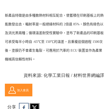
新產品特徵是由多種散熱材料相互配合，使蓄積在印刷基板上的熱
能散發出去，輻射率是一般絕緣材料的 2倍達 85%，顏色有綠色以
及消光黑兩種；循環溫差耐受性實驗中，塗布了新產品的印刷基板
可承受每半小時自 -65℃至 150℃的溫差，且重複這個過程 1500次
後，塗膜仍不會產生龜裂，可應用於汽車的 ECU 裝置並作為產業
機械高信賴性材料。
資料來源: 化學工業日報 / 材料世界網編譯
加入會員
分享