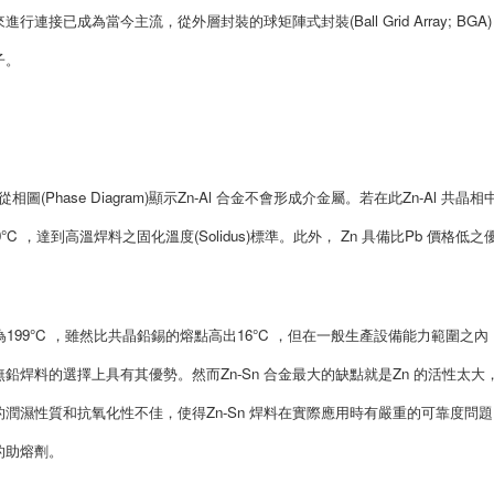
已成為當今主流，從外層封裝的球矩陣式封裝(Ball Grid Array; BGA
子。
81°C，且從相圖(Phase Diagram)顯示Zn-Al 合金不會形成介金屬。若在此Zn-Al 共晶
40°C ，達到高溫焊料之固化溫度(Solidus)標準。此外， Zn 具備比Pb 價格低之
熔點為199°C ，雖然比共晶鉛錫的熔點高出16°C ，但在一般生產設備能力範圍之內
無鉛焊料的選擇上具有其優勢。然而Zn-Sn 合金最大的缺點就是Zn 的活性太大
的潤濕性質和抗氧化性不佳，使得Zn-Sn 焊料在實際應用時有嚴重的可靠度問
的助熔劑。