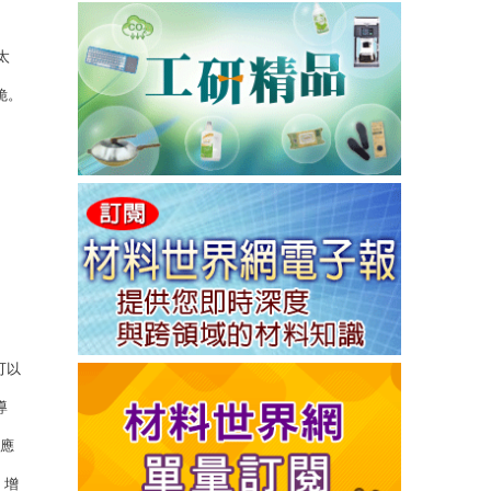
太
脆。
可以
導
之應
、增