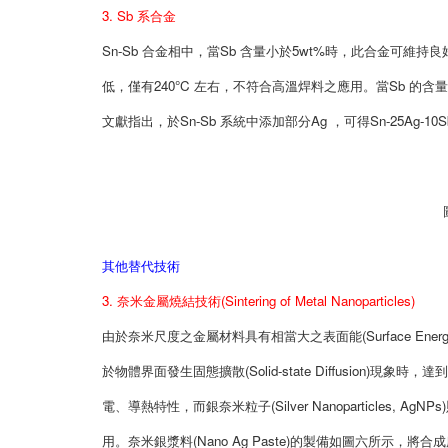
3. Sb 系合金
Sn-Sb 合金相中，當Sb 含量小於5wt%時，此合金可維
低，僅有240°C 左右，不符合高溫焊料之應用。當Sb 
文獻指出，於Sn-Sb 系統中添加部分Ag ，可得Sn-25Ag
其他替代技術
3. 奈米金屬燒結技術(Sintering of Metal Nanoparticles)
由於奈米尺度之金屬材料具有相當大之表面能(Surface E
於物體界面發生固態擴散(Solid-state Diffusio
電、導熱特性，而銀奈米粒子(Silver Nanoparticles, Ag
用。奈米銀漿料(Nano Ag Paste)的製備如圖六所示，將合成