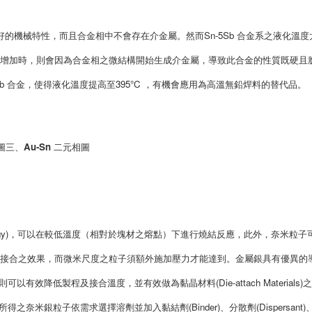
持良好的機械特性，而且合金相中不會存在介金屬。然而Sn-5Sb 合金系之液化溫度
的含量增加時，則會因為合金相之微結構開始生成介金屬，導致此合金的性質既硬且
-10Sb 合金，使得液化溫度提高至395°C ，有機會應用為高溫無鉛焊料的替代品。
圖三、Au-Sn 二元相圖
nergy)，可以在較低溫度（相對於塊材之熔點）下進行燒結反應，此外，奈米粒子
n)現象時，達到接合之效果，而微米尺度之粒子須額外施加壓力才能達到。金屬銀具有優異的
NPs)則可以有效降低製程及接合溫度，並有效做為黏晶材料(Die-attach Materials)
所得之奈米銀粒子依需求選擇溶劑並加入黏結劑(Binder)、分散劑(Dispersant)