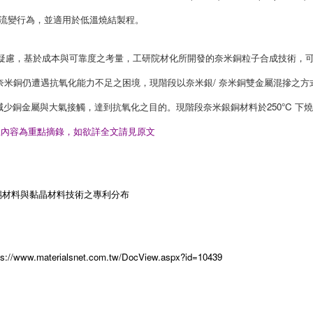
性及流變行為，並適用於低溫燒結製程。
ion)之疑慮，基於成本與可靠度之考量，工研院材化所開發的奈米銅粒子合成技術，
而奈米銅仍遭遇抗氧化能力不足之困境，現階段以奈米銀/ 奈米銅雙金屬混摻之方
少銅金屬與大氣接觸，達到抗氧化之目的。現階段奈米銀銅材料於250°C 下
上內容為重點摘錄，如欲詳全文請見原文
錫材料與黏晶材料技術之專利分布
ps://www.materialsnet.com.tw/DocView.aspx?id=10439