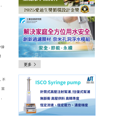
)，
相中摻
優
更多
，不
，當
題，