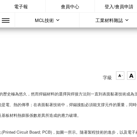
電子報
會員中心
登入/會員申請
MCL技術
工業材料雜誌
字級
子構裝中應用的歷史極為悠久，然而焊錫材料的選擇與焊接方法則一直到表面黏著技術成為
能是電、熱的傳導；在表面黏著技術中，焊錫接點必須能支撐元件的重量，同時
及基板材料熱膨脹係數差異所造成的應力破壞。
ed Circuit Board; PCB)，如圖一所示。隨著製程技術的進步，以及電