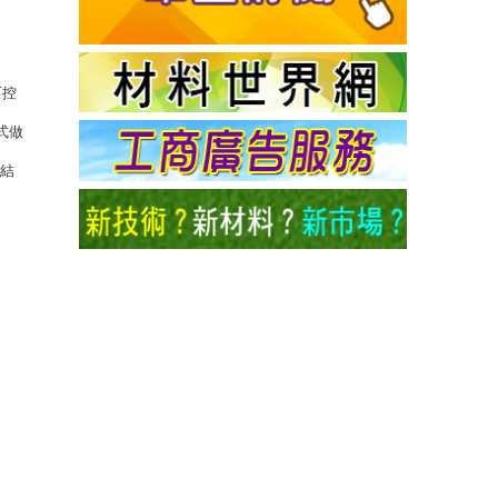
可控
式做
燒結