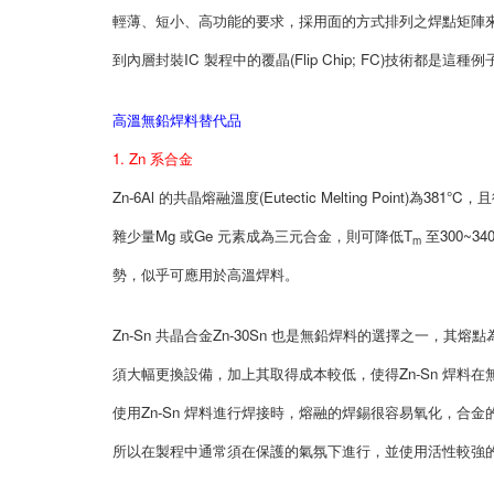
輕薄、短小、高功能的要求，採用面的方式排列之焊點矩陣來進行連接
到內層封裝IC 製程中的覆晶(Flip Chip; FC)技術都是這種例
高溫無鉛焊料替代品
1. Zn 系合金
Zn-6Al 的共晶熔融溫度(Eutectic Melting Point)為3
雜少量Mg 或Ge 元素成為三元合金，則可降低T
至300~3
m
勢，似乎可應用於高溫焊料。
Zn-Sn 共晶合金Zn-30Sn 也是無鉛焊料的選擇之一，其
須大幅更換設備，加上其取得成本較低，使得Zn-Sn 焊料在
使用Zn-Sn 焊料進行焊接時，熔融的焊錫很容易氧化，合金
所以在製程中通常須在保護的氣氛下進行，並使用活性較強