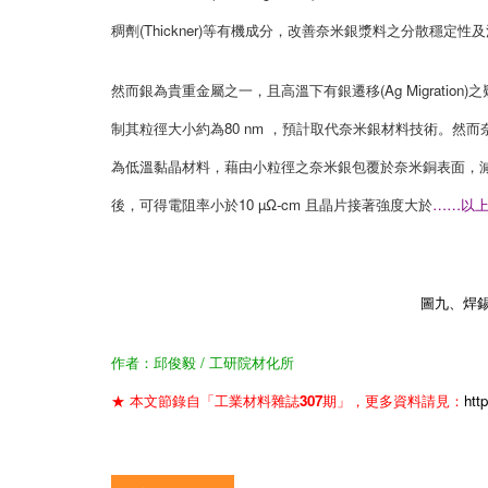
稠劑(Thickner)等有機成分，改善奈米銀漿料之分散穩定
然而銀為貴重金屬之一，且高溫下有銀遷移(Ag Migrat
制其粒徑大小約為80 nm ，預計取代奈米銀材料技術。然
為低溫黏晶材料，藉由小粒徑之奈米銀包覆於奈米銅表面，減
後，可得電阻率小於10 µΩ-cm 且晶片接著強度大於
……以
圖九、焊
作者：邱俊毅 / 工研院材化所
★ 本文節錄自「工業材料雜誌307期」，更多資料請見：
htt