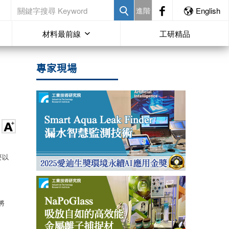
進階
English
材料最前線
工研精品
專家現場
要以
將