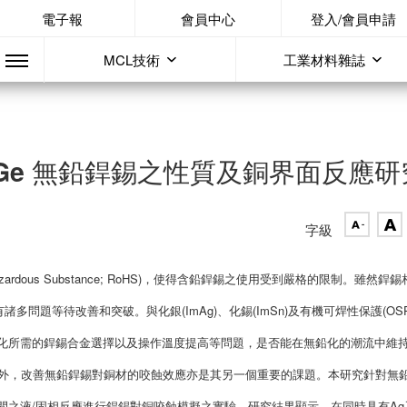
電子報
會員中心
登入/會員申請
MCL技術
工業材料雜誌
i-0.01Ge 無鉛銲錫之性質及銅界面反應
字級
 Hazardous Substance; RoHS)，使得含鉛銲錫之使用受到嚴格的限制。雖然銲
題等待改善和突破。與化銀(ImAg)、化錫(ImSn)及有機可焊性保護(OSP
無鉛化所需的銲錫合金選擇以及操作溫度提高等問題，是否能在無鉛化的潮流中維
度外，改善無鉛銲錫對銅材的咬蝕效應亦是其另一個重要的課題。本研究針對無
銅線間之液/固相反應進行銲錫對銅咬蝕模擬之實驗。研究結果顯示，在同時具有Ag