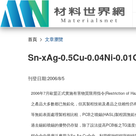
首頁
文章瀏覽
Sn-xAg-0.5Cu-0.04N
刊登日期:2006/8/5
2006年7月歐盟正式實施有害物質限用指令(Restriction of
之產品大多數都已無鉛化，但其製程技術及產品之信賴性仍有諸多問
等無鉛表面處理製程相比較，PCB之噴錫(HASL)製程因
過去錫鉛噴錫的優勢仍存疑，除了設法提高PCB板之TG溫
錫合金中最廣泛應用之Sn-Ag-Cu合金，利用熔融銲錫與