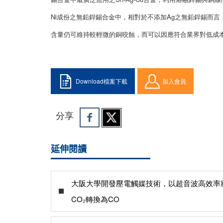
Ni成份之無鉛銲錫合金中，相對於不添加Ag之無鉛銲錫而
含量仍可維持較輕微的銅咬蝕，而可以因應符合業界對低成本Sn
Download檔案下載
加入會員
分享
延伸閱讀
大阪大學開發壓電觸媒技術，以超音波高效率
CO₂轉換為CO