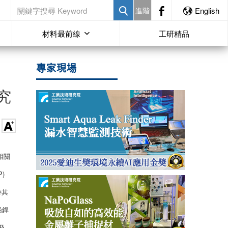
進階
English
材料最前線
工研精品
專家現場
研究
錫相關
)
持其
鉛銲
及