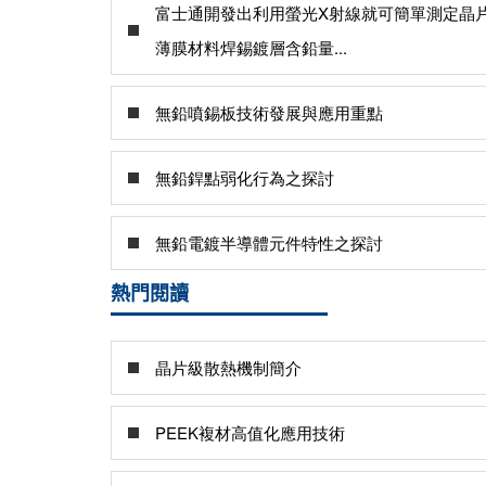
富士通開發出利用螢光X射線就可簡單測定晶
薄膜材料焊錫鍍層含鉛量...
無鉛噴錫板技術發展與應用重點
無鉛銲點弱化行為之探討
無鉛電鍍半導體元件特性之探討
熱門閱讀
晶片級散熱機制簡介
PEEK複材高值化應用技術