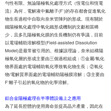
勻性有限。無論陽極氧化處理方式（恆電位和恆電
-
流）為何，電解液中氟離子(F
)的存在都會促進氧化
物生長過程中自取向奈米管陣列的形成。現有關於
鐵陽極氧化處理中氧化鐵形成機制的文獻相當稀
少，且多孔陽極氧化膜的生長機制仍有爭議，目前
以電場輔助溶解模型(Field-assisted Dissolution
Model)是最常被引用的。根據該理論，奈米結構陽
極氧化層的形成主要由三個過程組成：①金屬/氧化
物界面處的電場輔助氧化導致氧化物生長；②氧化
物/電解質界面處的電場輔助陽極膜溶解；③主要由
-
F
離子引起的氧化物的化學溶解。
鋁合金陽極處理在半導體設備上之應用
為了延長腔體的使用壽命並提高晶片產量，因此在