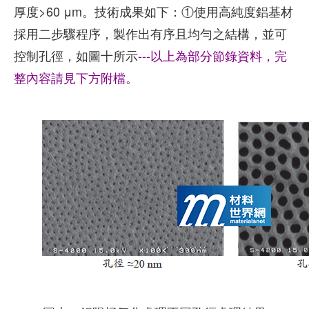
厚度>60 μm。技術成果如下：①使用高純度鋁基材
採用二步驟程序，製作出有序且均勻之結構，並可
控制孔徑，如圖十所示
---以上為部分節錄資料，完
整內容請見下方附檔。