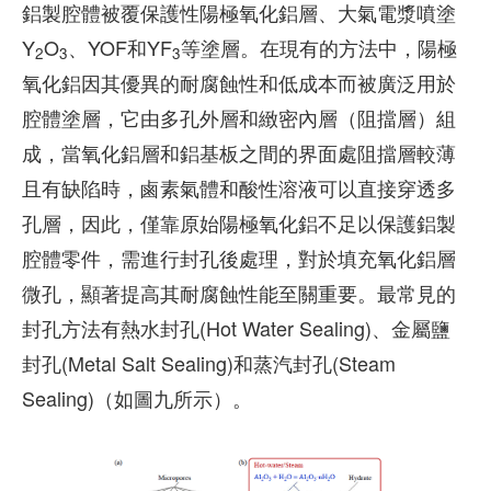
鋁製腔體被覆保護性陽極氧化鋁層、大氣電漿噴塗
Y
O
、YOF和YF
等塗層。在現有的方法中，陽極
2
3
3
氧化鋁因其優異的耐腐蝕性和低成本而被廣泛用於
腔體塗層，它由多孔外層和緻密內層（阻擋層）組
成，當氧化鋁層和鋁基板之間的界面處阻擋層較薄
且有缺陷時，鹵素氣體和酸性溶液可以直接穿透多
孔層，因此，僅靠原始陽極氧化鋁不足以保護鋁製
腔體零件，需進行封孔後處理，對於填充氧化鋁層
微孔，顯著提高其耐腐蝕性能至關重要。最常見的
封孔方法有熱水封孔(Hot Water Sealing)、金屬鹽
封孔(Metal Salt Sealing)和蒸汽封孔(Steam
Sealing)（如圖九所示）。