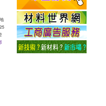
地
25
證
部