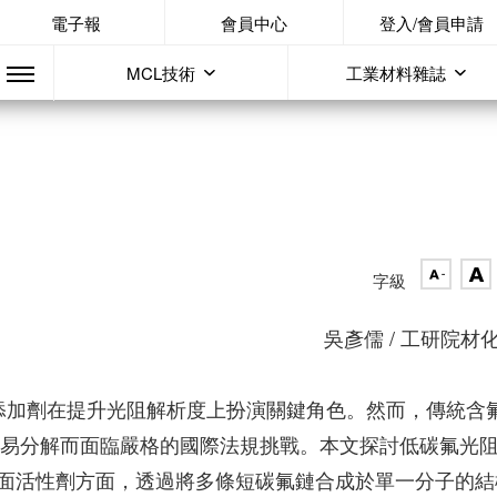
電子報
會員中心
登入/會員申請
MCL技術
工業材料雜誌
字級
吳彥儒 / 工研院材
添加劑在提升光阻解析度上扮演關鍵角色。然而，傳統含
其不易分解而面臨嚴格的國際法規挑戰。本文探討低碳氟光
面活性劑方面，透過將多條短碳氟鏈合成於單一分子的結