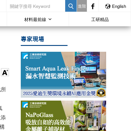
進階
English
材料最前線
工研精品
專家現場
化所
氟
阻添
構