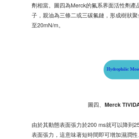
劑相當。圖四為Merck的氟系界面活性劑產
子，親油為三條二或三碳氟鏈，形成樹狀聚合物(
至20mN/m。
圖四、Merck TIVID
由於其動態表面張力於200 ms就可以降到
表面張力，這意味著短時間即可增加濕潤性