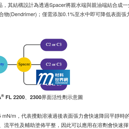
品，其結構設計為透過Spacer將親水端與親油端結合成一
Dendrimer)；僅需添加0.1%至水中即可降低表面張
®
A
FL 2200、2300界面活性劑示意圖
25 mN/m，代表攪動溶液過後表面張力會快速降回平靜時
、流平性及輔助塗佈平整，因此可以應用在溶劑會快速揮