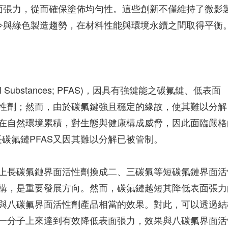
表面張力，從而確保塗佈均勻性。這些創新不僅維持了微影
禁令與綠色製造趨勢，在材料性能與環境永續之間取得平衡
alkyl Substances; PFAS)，因具有強鍵能之碳氟鍵、低表面
性劑；然而，由於碳氟鍵強且穩定的緣故，使其難以分解
在自然環境累積，對生態與健康構成威脅，因此面臨嚴格
長碳氟鏈PFAS又因其難以分解已被管制。
上長碳氟鏈界面活性劑換成二、三碳氟等短碳氟鏈界面活
構，是重要發展方向。然而，碳氟鏈越短其降低表面張力
與八碳氟界面活性劑產品相當的效果。對此，可以透過結
一分子上來達到有效降低表面張力，效果與八碳氟界面活