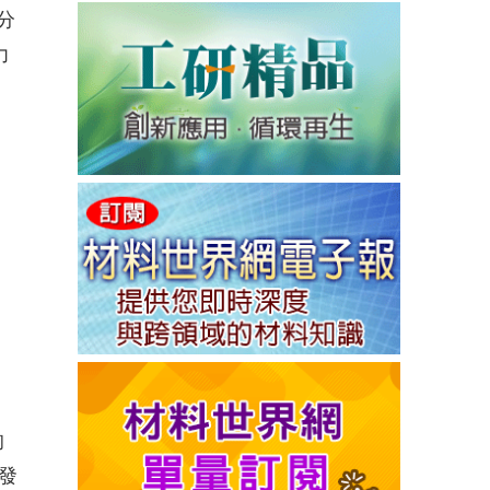
分
力
的
發