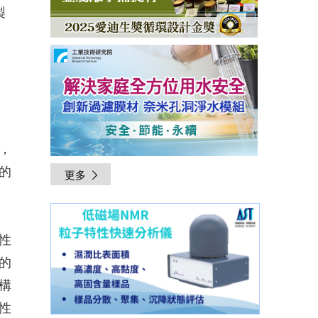
製
。
，
的
更多
性
的
構
性