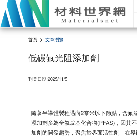
首頁
文章瀏覽
低碳氟光阻添加劑
刊登日期:2025/11/5
隨著半導體製程邁向2奈米以下節點，含氟
添加劑多為全氟烷基化合物(PFAS)，因
加劑的開發趨勢，聚焦於界面活性劑。在界