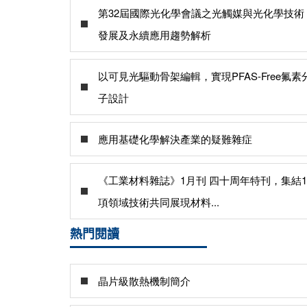
第32屆國際光化學會議之光觸媒與光化學技術
發展及永續應用趨勢解析
以可見光驅動骨架編輯，實現PFAS-Free氟素
子設計
應用基礎化學解決產業的疑難雜症
《工業材料雜誌》1月刊 四十周年特刊，集結1
項領域技術共同展現材料...
熱門閱讀
晶片級散熱機制簡介