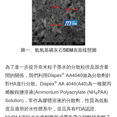
圖一、氫氧基磷灰石SEM表面樣態圖
為了進一步提升奈米粒子墨水的分散粒徑及固含量
®
間的關係，我們利用Dispex
AA4040做為分散劑針
®
對HA進行分散。Dispex
AA 4040(A40)為一種聚丙
烯酸銨鹽溶液(Ammonium Polyacrylate (NH
PAA)
4
Solution)，常作為膠體溶液的分散劑，性質為低黏
度且適用於水性體系中，並且具有FDA認證。
NHPAA溶於水中會解離形成帶負電之羧酸根負離子