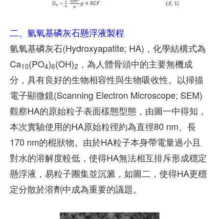
二、氫氧基磷灰石懸浮液製程
氫氧基磷灰石(Hydroxyapatite; HA)，化學結構式為
Ca
(PO
)
(OH)
，為人體骨頭中的主要無機成
10
4
6
2
分，具有良好的生物相容性與生物吸收性。以掃描
電子顯微鏡(Scanning Electron Microscope; SEM)
觀察HA的原始粒子表面樣態型態，由圖一中得知，
本次實驗使用的HA原始粒徑約為直徑80 nm、長
170 nm的棍狀物。由於HA粒子本身帶電量過小且
對水的溶解度較低，使得HA無法相互排斥形成穩定
懸浮液，易粒子團集並沉澱，如圖二，使得HA更穩
定分散於溶劑中成為重要的議題。