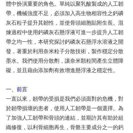
體中扮演重要的角色。單純以聚乳酸製成的人工韌
帶，機械強度不足，必須加入高生物相容性之鈣磷
灰石粒子提升其韌性，並使骨頭細胞貼附生長。混
煉過程中使用鈣磷灰石懸浮液可進一步提升人工韌
帶之均一性，本研究探討鈣磷灰石懸浮水溶液之開
發，著重於利用奈米粒子分散技術，製作穩定分散
墨水。我們使用分散劑，讓奈米顆粒間產生立體障
礙，並且藉由添加劑有效增進懸浮液之穩定性。
一、前言
一直以來，韌帶的受損是我們必須面對的危機，對
於韌帶損壞的患者，使用人工韌帶是一個選擇。為
了加強人工韌帶和骨頭的連結，並期許其有助於組
織修復，以利骨細胞再生，骨骼主要成分之一的鈣