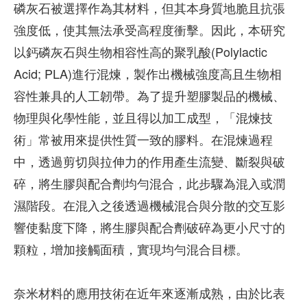
磷灰石被選擇作為其材料，但其本身質地脆且抗張
強度低，使其無法承受高程度衝擊。因此，本研究
以鈣磷灰石與生物相容性高的聚乳酸(Polylactic
Acid; PLA)進行混煉，製作出機械強度高且生物相
容性兼具的人工韌帶。為了提升塑膠製品的機械、
物理與化學性能，並且得以加工成型，「混煉技
術」常被用來提供性質一致的膠料。在混煉過程
中，透過剪切與拉伸力的作用產生流變、斷裂與破
碎，將生膠與配合劑均勻混合，此步驟為混入或潤
濕階段。在混入之後透過機械混合與分散的交互影
響使黏度下降，將生膠與配合劑破碎為更小尺寸的
顆粒，增加接觸面積，實現均勻混合目標。
奈米材料的應用技術在近年來逐漸成熟，由於比表