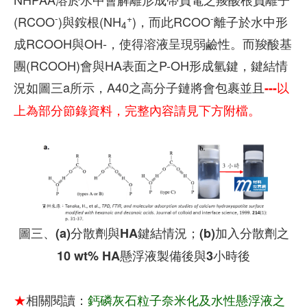
-
+
-
(RCOO
)與銨根(NH
)，而此RCOO
離子於水中形
4
成RCOOH與OH-，使得溶液呈現弱鹼性。而羧酸基
團(RCOOH)會與HA表面之P-OH形成氫鍵，鍵結情
況如圖三a所示，A40之高分子鏈將會包裹並且
---以
上為部分節錄資料，完整內容請見下方附檔。
圖三、(a)分散劑與HA鍵結情況；(b)加入分散劑之
10 wt% HA懸浮液製備後與3小時後
相關閱讀：
★
鈣磷灰石粒子奈米化及水性懸浮液之