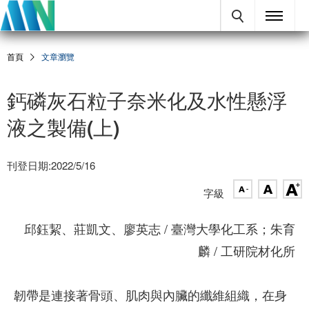
首頁
文章瀏覽
鈣磷灰石粒子奈米化及水性懸浮
液之製備(上)
刊登日期:2022/5/16
字級
邱鈺絜、莊凱文、廖英志 / 臺灣大學化工系；朱育
麟 / 工研院材化所
韌帶是連接著骨頭、肌肉與內臟的纖維組織，在身