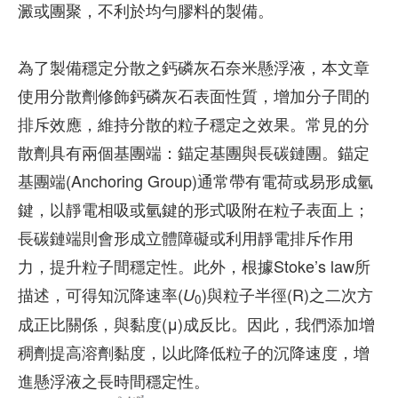
澱或團聚，不利於均勻膠料的製備。
為了製備穩定分散之鈣磷灰石奈米懸浮液，本文章
使用分散劑修飾鈣磷灰石表面性質，增加分子間的
排斥效應，維持分散的粒子穩定之效果。常見的分
散劑具有兩個基團端：錨定基團與長碳鏈團。錨定
基團端(Anchoring Group)通常帶有電荷或易形成氫
鍵，以靜電相吸或氫鍵的形式吸附在粒子表面上；
長碳鏈端則會形成立體障礙或利用靜電排斥作用
力，提升粒子間穩定性。此外，根據Stoke’s law所
描述，可得知沉降速率(
)與粒子半徑(R)之二次方
U
0
成正比關係，與黏度(μ)成反比。因此，我們添加增
稠劑提高溶劑黏度，以此降低粒子的沉降速度，增
進懸浮液之長時間穩定性。