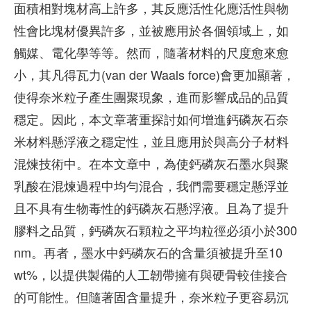
面積相對塊材高上許多，其反應活性化應活性與物
性會比塊材優異許多，並被應用於各個領域上，如
觸媒、電化學等等。然而，隨著材料的尺度愈來愈
小，其凡得瓦力(van der Waals force)會更加顯著，
使得奈米粒子產生團聚現象，進而影響成品的品質
穩定。因此，本文章著重探討如何增進鈣磷灰石奈
米材料懸浮液之穩定性，並且應用於與高分子材料
混煉技術中。在本文章中，為使鈣磷灰石墨水與聚
乳酸在混煉過程中均勻混合，我們需要穩定懸浮並
且不具有生物毒性的鈣磷灰石懸浮液。且為了提升
膠料之品質，鈣磷灰石顆粒之平均粒徑必須小於300
nm。再者，墨水中鈣磷灰石的含量須被提升至10
wt%，以提供製備的人工韌帶擁有與硬骨較佳接合
的可能性。但隨著固含量提升，奈米粒子更容易沉