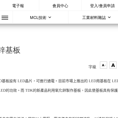
電子報
會員中心
登入/會員申請
MCL技術
工業材料雜誌
鋅基板
字級
ED基板設有 LED晶片，可進行通電。目前市場上推出的 LED用基板在 LE
ED的功效。而 TDK的新產品利用氧化鋅製作基板，因此使基板具有保護