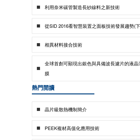
利用奈米碳管製造長紗線料之新技術
從SID 2016看智慧裝置之面板技術發展趨勢(下
相異材料接合技術
全球首創可顯現出銀色與具備波長濾片的液晶
膜
熱門閱讀
晶片級散熱機制簡介
PEEK複材高值化應用技術