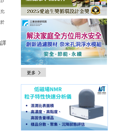
D
氧化
，於
編譯
更多