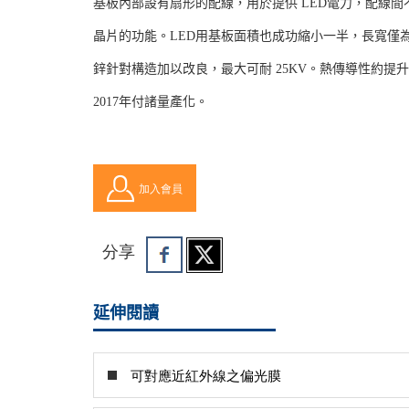
基板內部設有扇形的配線，用於提供 LED電力，配線間
晶片的功能。LED用基板面積也成功縮小一半，長寬僅為 
鋅針對構造加以改良，最大可耐 25KV。熱傳導性約提
2017年付諸量產化。
加入會員
分享
延伸閱讀
可對應近紅外線之偏光膜