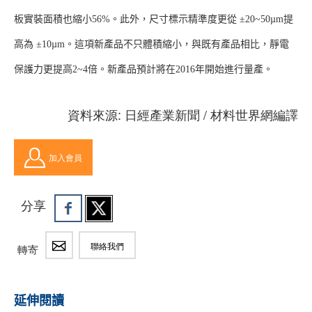
板實裝面積也縮小56%。此外，尺寸標示精準度更從 ±20~50µm提
高為 ±10µm。這項新產品不只體積縮小，與既有產品相比，靜電
保護力更提高2~4倍。新產品預計將在2016年開始進行量產。
資料來源: 日經產業新聞 / 材料世界網編譯
加入會員
分享
聯絡我們
轉寄
延伸閱讀