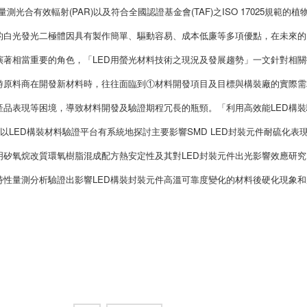
光合有效輻射(PAR)以及符合全國認證基金會(TAF)之ISO 17025規範的植
的白光發光二極體因具有製作簡單、驅動容易、成本低廉等多項優點，在未來的
著相當重要的角色，「LED用螢光材料技術之現況及發展趨勢」一文針對相關
游原料商在開發新材料時，往往面臨到①材料開發項目及目標與構裝廠的實際需
產品表現等困境，導致材料開發及驗證期程冗長的瓶頸。「利用高效能LED構裝
以LED構裝材料驗證平台有系統地探討主要影響SMD LED封裝元件耐硫化表
矽氧烷改質環氧樹脂混成配方熱安定性及其對LED封裝元件出光影響效應研究
性量測分析驗證出影響LED構裝封裝元件高溫可靠度變化的材料後硬化現象和