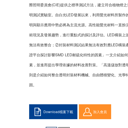
際照明委員會(CIE)提供之標準測試方法，建立符合植物燈之量測
明測試實驗室。自白光LED發展以來，利用螢光材料所製作
明與顯示應用中勢必將為主流光源。高性能螢光材料一直扮演
術現況及發展趨勢，進行重點式的探討及評估。LED構裝上
無法有效整合；②封裝材料測試結果無法有效對應LED構裝
證平台探討影響SMD LED耐硫化特性的因素」一文介紹如何
素，並進而提出學理依據的材料改善對策。「高溫儲放對透明
則是介紹如何整合透明封裝材料機械、自由體積變化、光學特
因。
Download檔案下載
加入會員