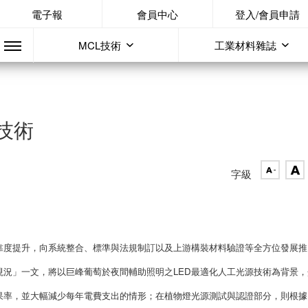
電子報
會員中心
登入/會員申請
MCL技術
工業材料雜誌
技術
字級
可靠度提升，向系統整合、標準與法規制訂以及上游構裝材料驗證等全方位發展推
現況」一文，將以巨峰葡萄於夜間輔助照明之LED最適化人工光源技術為背景，
果率，並大幅減少每年電費支出的情形；在植物燈光源測試與認證部分，則根據