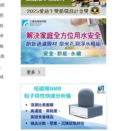
物照
照
技
求
驗
現因
」
更多
成