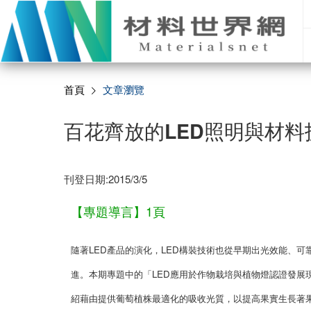
首頁
文章瀏覽
百花齊放的LED照明與材料
刊登日期:2015/3/5
1頁
【專題導言】
隨著LED產品的演化，LED構裝技術也從早期出光效能、
進。本期專題中的「LED應用於作物栽培與植物燈認證發展
紹藉由提供葡萄植株最適化的吸收光質，以提高果實生長著