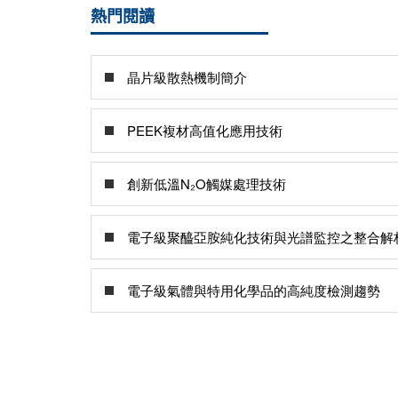
熱門閱讀
晶片級散熱機制簡介
PEEK複材高值化應用技術
創新低溫N₂O觸媒處理技術
電子級聚醯亞胺純化技術與光譜監控之整合解
電子級氣體與特用化學品的高純度檢測趨勢