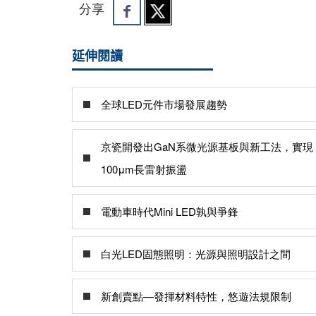
分享
延伸閱讀
全球LED元件市場發展趨勢
京瓷開發出GaN系微光源基板與新工法，實現
100μm長雷射振盪
電動車時代Mini LED孰與爭鋒
白光LED固態照明：光源與照明設計之間
新創賣點—發揮材料特性，悠遊法規限制