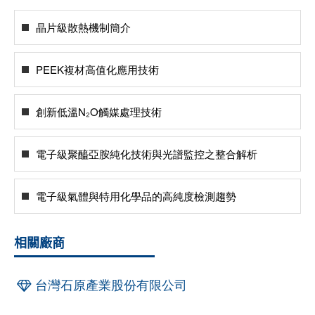
晶片級散熱機制簡介
PEEK複材高值化應用技術
創新低溫N₂O觸媒處理技術
電子級聚醯亞胺純化技術與光譜監控之整合解析
電子級氣體與特用化學品的高純度檢測趨勢
相關廠商
台灣石原產業股份有限公司