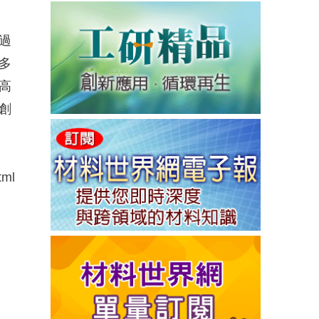
過
多
高
創
tml