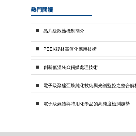
熱門閱讀
晶片級散熱機制簡介
PEEK複材高值化應用技術
創新低溫N₂O觸媒處理技術
電子級聚醯亞胺純化技術與光譜監控之整合解
電子級氣體與特用化學品的高純度檢測趨勢