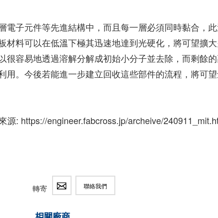
層電子元件等先進結構中，而且每一層必須同時黏合，此
板材料可以在低溫下極其迅速地達到光硬化，將可望擴大
以很容易地透過溶解分解成初始小分子並去除，而剩餘的
利用。今後若能進一步建立回收這些部件的流程，將可望
: https://engineer.fabcross.jp/archeive/240911_mit.h
聯絡我們
轉寄
相關廠商