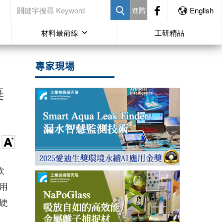
進階
English
材料最前線
工研精品
專家現場
棄
軟
用
硬