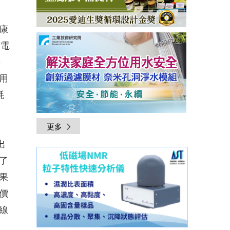
康
有電
熱
用
耗
更多
出
了
果
價
線