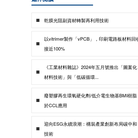
乾膜光阻副資材轉製再利用技術
以vitrimer製作「vPCB」，印刷電路板材料回
接近100%
《工業材料雜誌》2024年五月號推出「圖案化
材料技術」與「低碳循環...
廢塑膠再生環氧硬化劑/低介電生物基BMI樹脂
於CCL應用
迎向ESG永續浪潮：構裝產業創新布局碳中和
技術