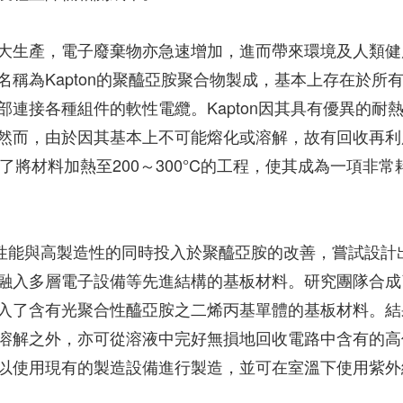
大生產，電子廢棄物亦急速增加，進而帶來環境及人類健
稱為Kapton的聚醯亞胺聚合物製成，基本上存在於所
連接各種組件的軟性電纜。Kapton因其具有優異的耐
然而，由於因其基本上不可能熔化或溶解，故有回收再利
括了將材料加熱至200～300°C的工程，使其成為一項非常
異性能與高製造性的同時投入於聚醯亞胺的改善，嘗試設計
融入多層電子設備等先進結構的基板材料。研究團隊合成
入了含有光聚合性醯亞胺之二烯丙基單體的基板材料。結
溶解之外，亦可從溶液中完好無損地回收電路中含有的高
以使用現有的製造設備進行製造，並可在室溫下使用紫外