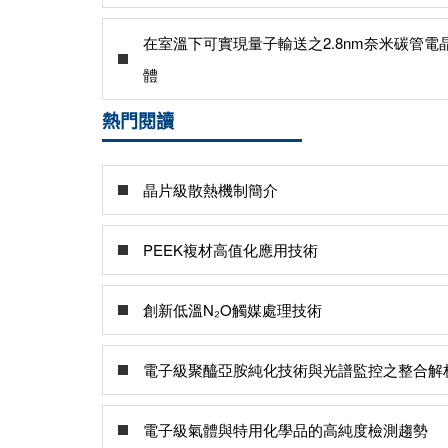
在室溫下可實現量子輸送之2.8nm奈米碳管電
體
熱門閱讀
晶片級散熱機制簡介
PEEK複材高值化應用技術
創新低溫N₂O觸媒處理技術
電子級聚醯亞胺純化技術與光譜監控之整合解
電子級氣體與特用化學品的高純度檢測趨勢