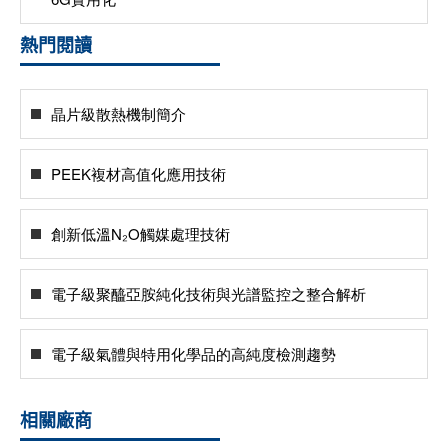
熱門閱讀
晶片級散熱機制簡介
PEEK複材高值化應用技術
創新低溫N₂O觸媒處理技術
電子級聚醯亞胺純化技術與光譜監控之整合解析
電子級氣體與特用化學品的高純度檢測趨勢
相關廠商