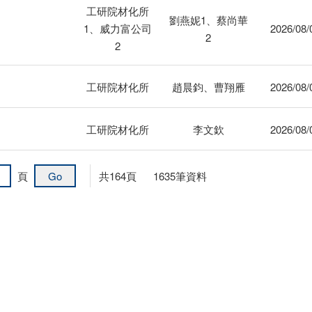
工研院材化所
劉燕妮1、蔡尚華
1、威力富公司
2026/08/
2
2
工研院材化所
趙晨鈞、曹翔雁
2026/08/
工研院材化所
李文欽
2026/08/
頁
共
164
頁
1635
筆資料