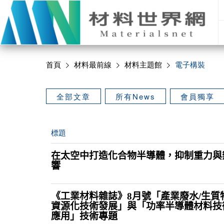
首頁
材料最前線
材料主題館
電子構裝
全部文章
所有News
會員獨享
標題
在太空中打造化合物半導體，抑制重力與
響
《工業材料雜誌》8月號「產業廢水/生質
資源化技術發展」與「功率半導體材料技
應用」技術專題