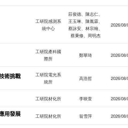
莊俊德、陳志仁、
工研院感測系
王玉琳、陳胤霖、
2026/08/
統中心
蔡詠安、林宗翰、
蔡秉修、周明杰
工研院產科國
鄭華琦
2026/08/
際所
工研院電光系
技術挑戰
高浩哲
2026/08/
統所
工研院材化所
李映萱
2026/08/
應用發展
工研院材化所
翁雪萍
2026/08/