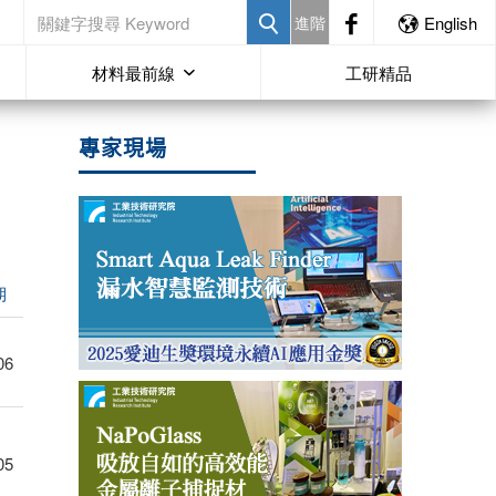
進階
English
材料最前線
工研精品
專家現場
期
06
05