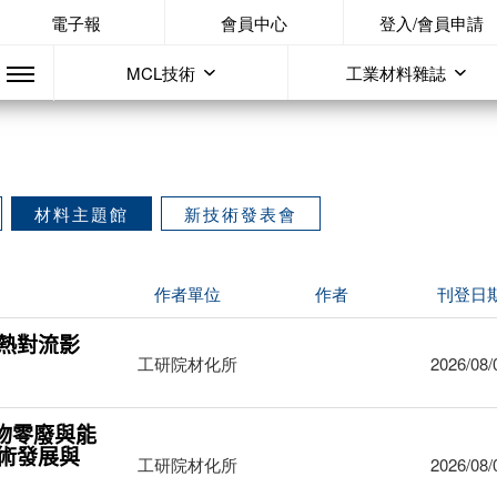
電子報
會員中心
登入/會員申請
MCL技術
工業材料雜誌
材料主題館
新技術發表會
作者單位
作者
刊登日
熱對流影
工研院材化所
2026/08/
物零廢與能
術發展與
工研院材化所
2026/08/