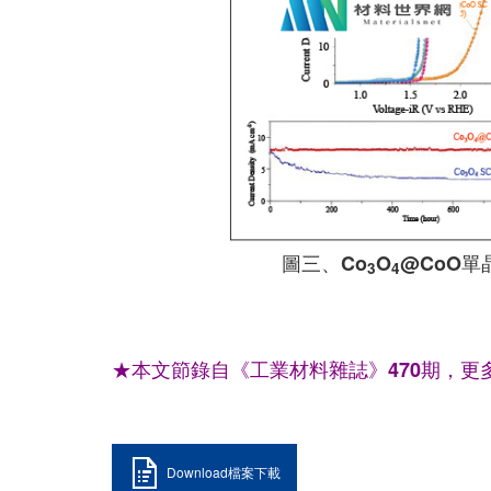
圖三、Co
O
@CoO
3
4
★本文節錄自《工業材料雜誌》470期，更
Download檔案下載