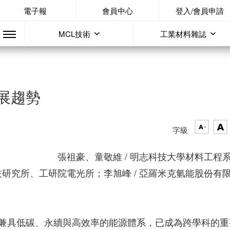
電子報
會員中心
登入/會員申請
MCL技術
工業材料雜誌
展趨勢
字級
張祖豪、童敬維 / 明志科技大學材料工程
技研究所、工研院電光所；李旭峰 / 亞羅米克氫能股份有
兼具低碳、永續與高效率的能源體系，已成為跨學科的重