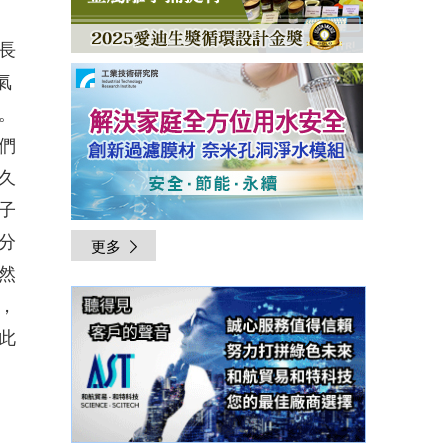
長
氣
。
們
久
子
分
更多
然
，
此