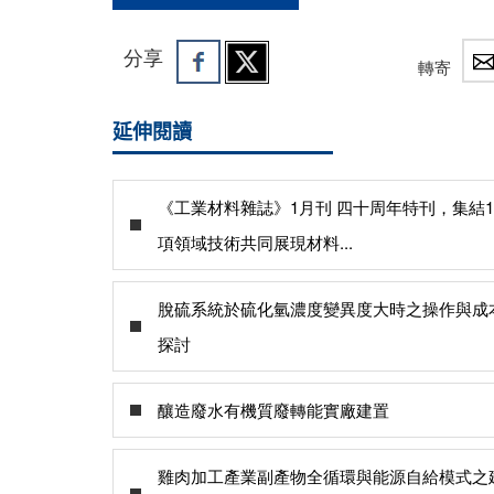
分享
轉寄
延伸閱讀
《工業材料雜誌》1月刊 四十周年特刊，集結1
項領域技術共同展現材料...
脫硫系統於硫化氫濃度變異度大時之操作與成
探討
釀造廢水有機質廢轉能實廠建置
雞肉加工產業副產物全循環與能源自給模式之