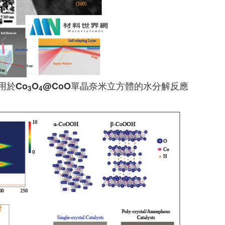
用於Co
O
@CoO單晶奈米立方體的水分解反應
3
4