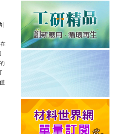
劑
O在
調
位的
可
僅