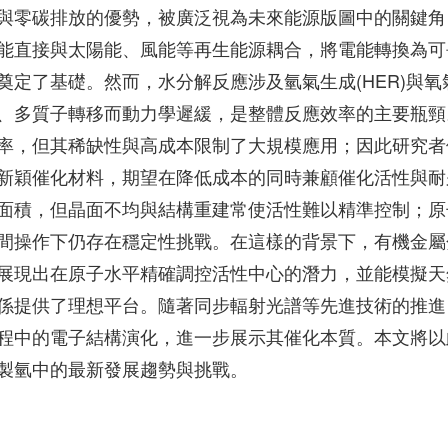
與零碳排放的優勢，被廣泛視為未來能源版圖中的關鍵角
能直接與太陽能、風能等再生能源耦合，將電能轉換為可
定了基礎。然而，水分解反應涉及氫氣生成(HER)與氧
電子、多質子轉移而動力學遲緩，是整體反應效率的主要瓶頸
率，但其稀缺性與高成本限制了大規模應用；因此研究者
新穎催化材料，期望在降低成本的同時兼顧催化活性與耐
面積，但晶面不均與結構重建常使活性難以精準控制；原
間操作下仍存在穩定性挑戰。在這樣的背景下，有機金屬
展現出在原子水平精確調控活性中心的潛力，並能模擬天
係提供了理想平台。隨著同步輻射光譜等先進技術的推進
程中的電子結構演化，進一步展示其催化本質。本文將以
製氫中的最新發展趨勢與挑戰。