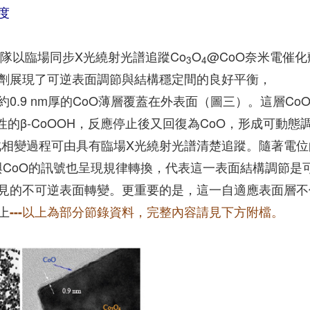
度
團隊以臨場同步X光繞射光譜追蹤Co
O
@CoO奈米電催化
3
4
劑展現了可逆表面調節與結構穩定間的良好平衡，
0.9 nm厚的CoO薄層覆蓋在外表面（圖三）。這層Co
性的β-CoOOH，反應停止後又回復為CoO，形成可動態
ayer)。此相變過程可由具有臨場X光繞射光譜清楚追蹤。隨著電
H與CoO的訊號也呈現規律轉換，代表這一表面結構調節是
見的不可逆表面轉變。更重要的是，這一自適應表面層不
上
---以上為部分節錄資料，完整內容請見下方附檔。