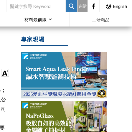
進階
English
材料最前線
工研精品
專家現場
系；
限公
司
要