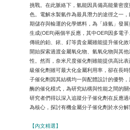
挑戰。在此脈絡下，氫能因具備高能量密度
色。電解水製氫作為最具潛力的途徑之一，
期儲存與輸運的化學燃料，為「綠氫」發展奠
生成(OER)兩個半反應，其中OER因多
傳統的鉑、銥、釕等貴金屬雖能提升催化效
開始探索過渡金屬氧化物、氫氧化物與其他
性。然而，奈米尺度催化劑雖能提供高比表
級催化劑雖可最大化金屬利用率，卻在長時
子催化劑因其結構均一與配體設計的優勢，
酶的催化模式，為研究結構與性能之間的關
研究者們得以深入追蹤分子催化劑在反應過
為核心，探討有機金屬分子催化劑於水分解
【內文精選】