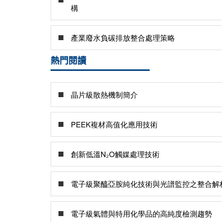
構
產業廢水負碳排放整合處理策略
熱門閱讀
晶片級散熱機制簡介
PEEK複材高值化應用技術
創新低溫N₂O觸媒處理技術
電子級聚醯亞胺純化技術與光譜監控之整合解
電子級氣體與特用化學品的高純度檢測趨勢