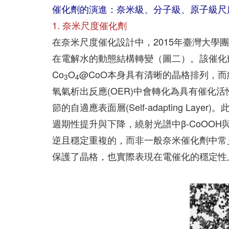
催化劑的演進：奈米級、分子級、原子級尺
1. 奈米尺度催化劑
在奈米尺度催化設計中，2015年臺灣大學
在電解水的動態結構轉變（圖二）。該催化
Co
O
@CoO本身具有清晰的晶格排列，而約
3
4
氧氣析出反應(OER)中會轉化為具有催化活
節的自適應表面層(Self-adapting L
週期性提升與下降，繞射光譜中β-CoOO
逆且穩定重複的，而非一般奈米催化劑中常
保護了晶格，也實際表現在電催化的穩定性