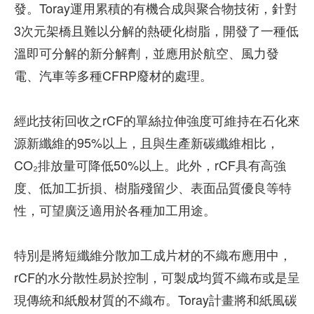
發。Toray運用累積的有機合成與聚合物技術，針對
3次元架橋且難以分解的熱硬化樹脂，開發了一種低
溫即可分解的新分解劑，並應用於航空、風力發
電、汽車等多種CFRP廢材的處理。
經此技術回收之rCF的單絲拉伸強度可維持在石化來
源新纖維的95%以上，且與生產新碳纖維相比，
CO₂排放量可降低50%以上。此外，rCF具有高強
度、低加工折損、樹脂殘留少、表面品質優良等特
性，可望廣泛適用於各種加工用途。
特別是將短纖維分散加工成片材的不織布應用中，
rCF的水分散性易於控制，可製成均質不織布或是呈
現傳統和紙般材質的不織布。Toray計畫將和紙風碳