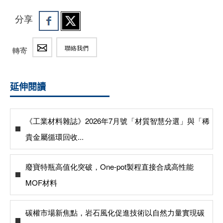
分享
聯絡我們
轉寄
延伸閱讀
《工業材料雜誌》2026年7月號「材質智慧分選」與「稀
貴金屬循環回收...
廢寶特瓶高值化突破，One-pot製程直接合成高性能
MOF材料
碳權市場新焦點，岩石風化促進技術以自然力量實現碳