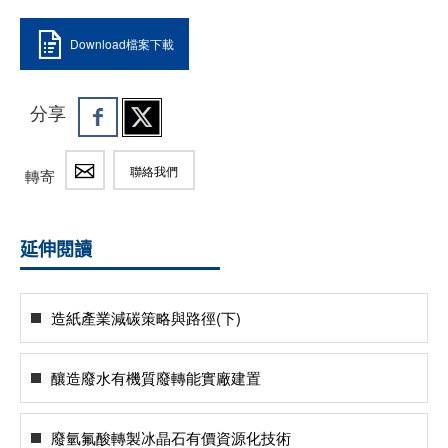
Download檔案下載
分享
聯絡我們
轉寄
延伸閱讀
造紙產業減碳策略與路徑(下)
釀造廢水有機質廢轉能實廠建置
廢氫氟酸轉製冰晶石有價資源化技術