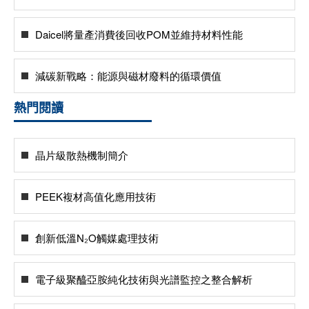
Daicel將量產消費後回收POM並維持材料性能
減碳新戰略：能源與磁材廢料的循環價值
熱門閱讀
晶片級散熱機制簡介
PEEK複材高值化應用技術
創新低溫N₂O觸媒處理技術
電子級聚醯亞胺純化技術與光譜監控之整合解析