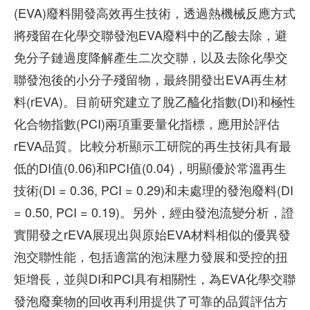
(EVA)廢料開發高效再生技術，透過熱機械反應方式
將殘留在化學交聯發泡EVA廢料中的乙酸去除，避
免分子鏈過度降解產生二次交聯，以及去除化學交
聯發泡後的小分子殘留物，最終開發出EVA再生材
料(rEVA)。目前研究建立了脫乙醯化指數(DI)和極性
化合物指數(PCI)兩項重要量化指標，應用於評估
rEVA品質。比較分析顯示工研院的再生技術具有最
低的DI值(0.06)和PCI值(0.04)，明顯優於常溫再生
技術(DI = 0.36, PCI = 0.29)和未處理的發泡廢料(DI
= 0.50, PCI = 0.19)。另外，經由發泡流變分析，證
實開發之rEVA展現出與原始EVA材料相似的優異發
泡交聯性能，包括適當的泡沫壓力發展和受控的扭
矩增長，並與DI和PCI具有相關性，為EVA化學交聯
發泡廢棄物的回收再利用提供了可靠的品質評估方