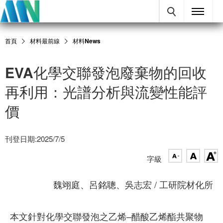
首頁
材料最前線
材料News
EVA化學交聯發泡廢棄物的回收
再利用：光譜分析與流變性能評
價
刊登日期:2025/7/5
字級
魏翊庭、呂銘聰、吳志宏 / 工研院材化所
本文針對化學交聯發泡之乙烯–醋酸乙烯酯共聚物