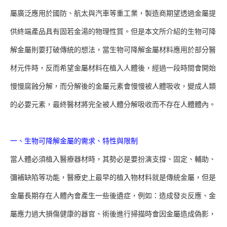
屬廣泛應用於國防、航太與汽車等重工業，製造商期望透過金屬提
供終端產品具有固若金湯的物理性質。但是本文所介紹的生物可降
解金屬則要打破傳統的想法，當生物可降解金屬材料應用於部分醫
材元件時，反而希望金屬材料在植入人體後，經過一段時間會開始
慢慢腐蝕分解，而分解後的金屬元素會慢慢被人體吸收，變成人類
的必要元素，最終醫材將完全被人體分解吸收而不存在人體體內。
一、生物可降解金屬的需求、特性與限制
當人體必須植入醫療器材時，其勢必是要扮演支撐、固定、輔助、
彌補缺陷等功能，醫療史上最早的植入物材料就是傳統金屬，但是
金屬長期存在人體內會產生一些後遺症，例如：造成發炎反應、金
屬應力過大損傷健康的器官、術後進行掃描時會因金屬造成偽影，