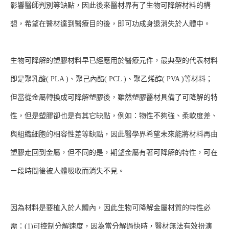
影響醫師判別等缺點，因此後來醫材界有了生物可降解材料的構
想，希望在醫材達到醫療目的後，即可功成身退消失於人體中。
生物可降解的塑膠材料早已經應用於醫療元件，最典型的代表材料
即是聚乳酸( PLA )、聚己內酯( PCL )、聚乙烯醇( PVA )等材料；
但當從金屬轉換成可降解塑膠後，雖然塑膠醫材具備了可降解的特
性，但是塑膠卻也是有其它缺點，例如：物性不夠強、柔軟度差、
與組織細胞的相容性差等缺點，因此醫學界希望未來能將材料再由
塑膠走回到金屬，但不同的是，期望金屬有著可降解的特性，可在
ㄧ段時間後被人體吸收而消失不見。
因為材料是要植入於人體內，因此生物可降解金屬材質的特性必
需：(1)可控制分解速度，因為當分解過快時，醫材無法有效扮演