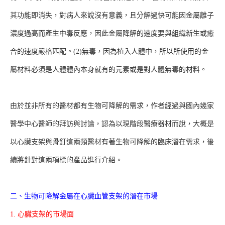
其功能即消失，對病人來說沒有意義，且分解過快可能因金屬離子
濃度過高而產生中毒反應，因此金屬降解的速度要與組織新生或癒
合的速度嚴格匹配。(2)無毒，因為植入人體中，所以所使用的金
屬材料必須是人體體內本身就有的元素或是對人體無毒的材料。
由於並非所有的醫材都有生物可降解的需求，作者經過與國內幾家
醫學中心醫師的拜訪與討論，認為以現階段醫療器材而說，大概是
以心臟支架與骨釘這兩類醫材有著生物可降解的臨床潛在需求，後
續將針對這兩項標的產品進行介紹。
二、生物可降解金屬在心臟血管支架的潛在市場
1. 心臟支架的市場面