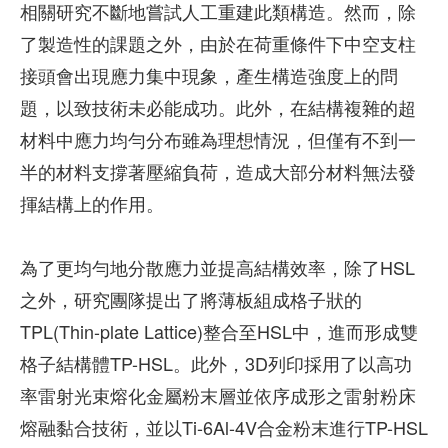
相關研究不斷地嘗試人工重建此類構造。然而，除
了製造性的課題之外，由於在荷重條件下中空支柱
接頭會出現應力集中現象，產生構造強度上的問
題，以致技術未必能成功。此外，在結構複雜的超
材料中應力均勻分布雖為理想情況，但僅有不到一
半的材料支撐著壓縮負荷，造成大部分材料無法發
揮結構上的作用。
為了更均勻地分散應力並提高結構效率，除了HSL
之外，研究團隊提出了將薄板組成格子狀的
TPL(Thin-plate Lattice)整合至HSL中，進而形成雙
格子結構體TP-HSL。此外，3D列印採用了以高功
率雷射光束熔化金屬粉末層並依序成形之雷射粉床
熔融黏合技術，並以Ti-6Al-4V合金粉末進行TP-HSL