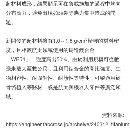
超材料成形，結果顯示可在負載施加的過程中均勻
分布應力，避免出現如龜裂等應力集中造成的問
題。
3
新開發的超材料擁有1.0～1.8 g/cm
極輕的材料密
度，且相較航太領域使用的鑄造鎂合金
「WE54」，強度高出50%。由於利用規模可從數
毫米放大至數公尺，且利用鈦合金的高比強度、生
物相容性、耐腐蝕性、耐熱性等特性，可望適用於
骨骼植入等醫材，或是航太與機器人零件等廣泛領
域。
資料來源:
https://engineer.fabcross.jp/archeive/240312_titanium