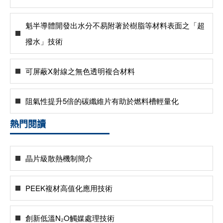
魁半導體開發出水分不易附著於樹脂等材料表面之「超
撥水」技術
可屏蔽X射線之無色透明複合材料
阻氣性提升5倍的碳纖維片有助於燃料槽輕量化
熱門閱讀
晶片級散熱機制簡介
PEEK複材高值化應用技術
創新低溫N₂O觸媒處理技術