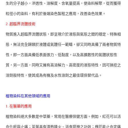
生的分子越小，滲透性、溶解度、含氧量提高，使染料解聚，從而獲得
粒徑小的染料，有利於後端染色製程之應用，改善染色效果。
2. 超臨界流體技術
物質進入超臨界流體狀態，即呈現介於液態與氣態之間的穩定、特殊相
態，無法完全歸類於液體或氣體任一範疇，卻又同時具備了兩者物質特
性。即一方面具備低表面張力、低黏度，以及高擴散性的氣體狀態性
質，另一方面，同時又擁有高溶解力、高密度的液態特性，因可操控之
溶劑般特性，使其成為有機及水性溶劑之最佳環保替代品。
植物染料在其他領域的應用
1. 在醫藥的應用
植物染料絕大多數是中草藥，常用在醫療保健方面。例如，紅花可以活
血化瘀與止痛；茶葉具有清熱降火、消食提神之功效；槐花能止血定痛