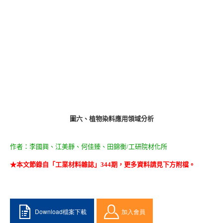
圖六、植物染料應用領域分析
作者：李國興、江美靜、何佳臻、田錦衡/工研院材化所
★本文節錄自「工業材料雜誌」344期，更多資料請見下方附檔。
Download檔案下載
加入會員