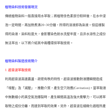
植物染料技術發展現況
傳統植物染料一般直接用水萃取；將植物含色素部分粉碎後，在水中浸
泡一定時間，再加熱煮沸20~30分鐘，所得的溶液即為染液。但這樣製
得的染液，染料粒度大，會影響染色耐水洗堅牢度，且非水溶性之成份
無法萃出，以下將介紹其中兩種環保萃取技術。
植物染料製造技術簡介
1. 超音波萃取技術
利用超音波高速震盪、疏密有秩的特性，超音波振動對液體瞬間造成
「增壓」及「減壓」，推動介質，產生空穴效應(Cavitation)。當萃取液
中無數細小的真空氣泡爆裂時，產生瞬間高溫及強大衝擊力，可以將萃
取物之成份分離，而達到萃取的效果。另外，超音波在細緻化過程所產