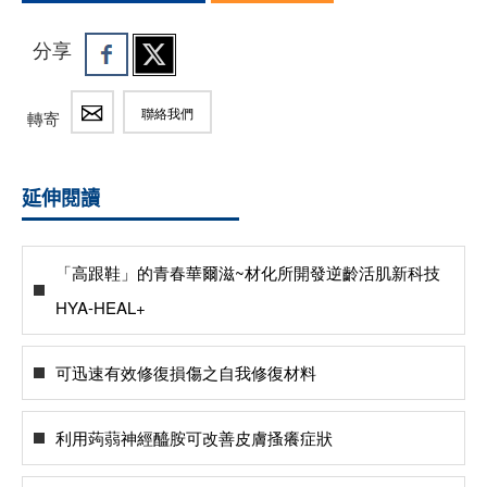
分享
聯絡我們
轉寄
延伸閱讀
「高跟鞋」的青春華爾滋~材化所開發逆齡活肌新科技
HYA-HEAL+
可迅速有效修復損傷之自我修復材料
利用蒟蒻神經醯胺可改善皮膚搔癢症狀