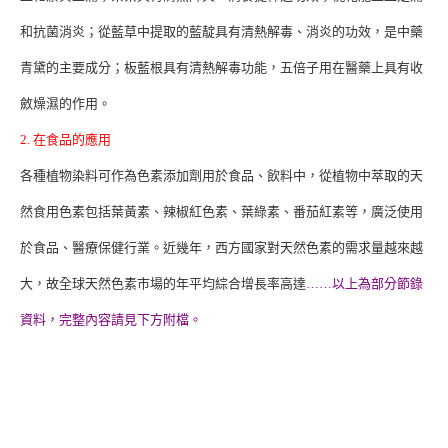
和抗菌消炎；從藍草中提取的藍靛具有清熱解毒、消炎的功效，是中藥
青黛的主要成分；板藍根具有清熱解毒功能，五倍子用在醫藥上具有收
斂燥濕的作用。
2. 在食品的應用
各種植物染料可作為色素添加劑用於食品、飲料中，從植物中萃取的天
然食用色素包括葉黃素、辣椒紅色素、葉綠素、番茄紅素等，廣泛使用
於食品、醫療保健行業。近幾年，西方國家對天然色素的需求量越來越
大，故全球天然色素市場的年平均綜合增長率高達
……以上為部分節錄
資料，完整內容請見下方附檔。